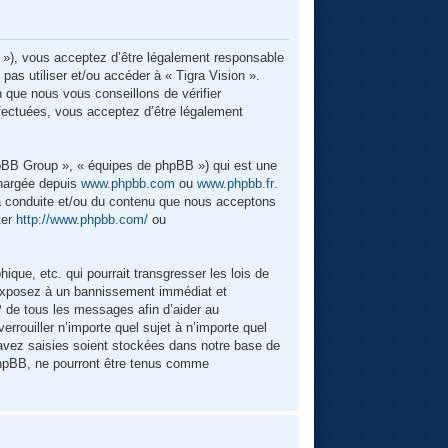
um »), vous acceptez d’être légalement responsable
pas utiliser et/ou accéder à « Tigra Vision ».
 que nous vous conseillons de vérifier
ffectuées, vous acceptez d’être légalement
hpBB Group », « équipes de phpBB ») qui est une
chargée depuis
www.phpbb.com
ou
www.phpbb.fr
.
 la conduite et/ou du contenu que nous acceptons
ter
http://www.phpbb.com/
ou
que, etc. qui pourrait transgresser les lois de
s exposez à un bannissement immédiat et
P de tous les messages afin d’aider au
errouiller n’importe quel sujet à n’importe quel
 avez saisies soient stockées dans notre base de
 phpBB, ne pourront être tenus comme