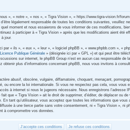
nous », « notre », « nos », « Tigra Vision », « https://www.tigra-vision.fr/for
’être légalement responsable de toutes les conditions suivantes, veuillez ne 
 quel moment et nous essaierons de vous informer de ces modifications, bien
inuez à participer à « Tigra Vision » après que les modifications aient été e
à jour.
i par « ils », « eux », « leur », « logiciel phpBB », « www.phpbb.com », « p
«
Licence Publique Générale
» (désignée ici par « GPL ») et qui peut être télé
s discussions sur internet, le phpBB Group n’est en aucun cas responsable de
z obtenir plus d’informations concernant phpBB, nous vous invitons à consul
tère abusif, obscène, vulgaire, diffamatoire, choquant, menaçant, pornographi
gé, ou encore la loi internationale. Si vous ne respectez pas cela, vous vou
accès à internet si nous le jugeons nécessaire. Nous enregistrons l’adresse I
it que « Tigra Vision » ait le droit de supprimer, d’éditer, de déplacer ou de v
 En tant qu’utilisateur, vous acceptez que toutes les informations que vous
iffusée à une tierce partie sans votre consentement, ni « Tigra Vision », ni
sant à compromettre vos données.