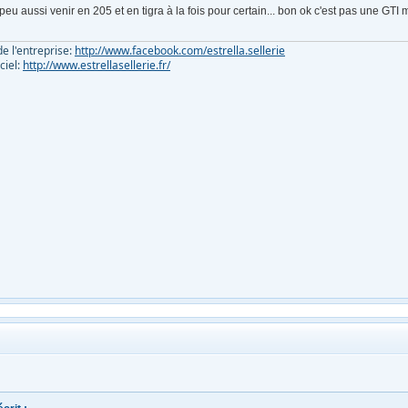
 peu aussi venir en 205 et en tigra à la fois pour certain... bon ok c'est pas une GT
e l'entreprise:
http://www.facebook.com/estrella.sellerie
iciel:
http://www.estrellasellerie.fr/