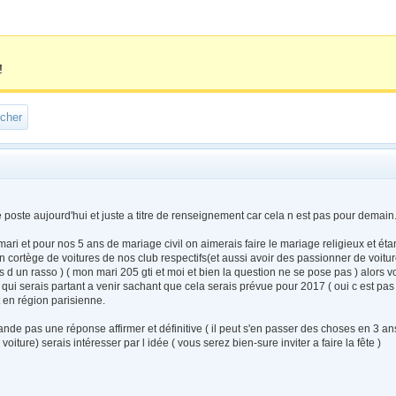
!
e poste aujourd'hui et juste a titre de renseignement car cela n est pas pour demain
ari et pour nos 5 ans de mariage civil on aimerais faire le mariage religieux et éta
n cortège de voitures de nos club respectifs(et aussi avoir des passionner de voit
s d un rasso ) ( mon mari 205 gti et moi et bien la question ne se pose pas ) alors 
r qui serais partant a venir sachant que cela serais prévue pour 2017 ( oui c est pa
 en région parisienne.
de pas une réponse affirmer et définitive ( il peut s'en passer des choses en 3 ans
voiture) serais intéresser par l idée ( vous serez bien-sure inviter a faire la fête )