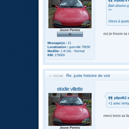
Bipbip a é
Bah disons qu
^^
Viens à quelq
Jeune Permis
oui je trouve sa 
Message(s) :
21
Localisation :
guerville 78930
Modèle:
1.4l 16s - Normal
KM:
179000
Re: juste histoire de voir
elodie villette
pilpol62 a
+1 avec rem
merci bons sa fai
Jeune Permis