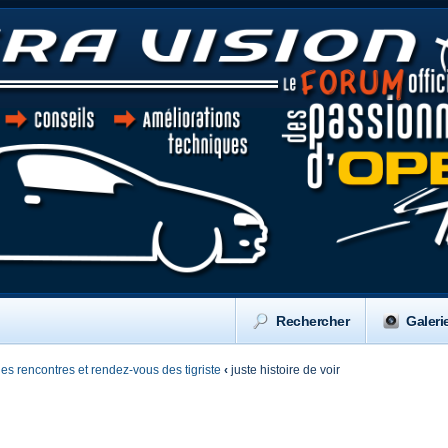
Rechercher
Galeri
 les rencontres et rendez-vous des tigriste
‹
juste histoire de voir