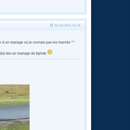
29 Juil 2014, 01:24
r à un mariage où je connais pas les marriés ^^
éjà fais un mariage de tigriste