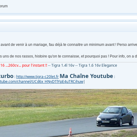
forum
avant de venir à un mariage, fau déjà te connaitre un minimum avant ! Perso arrive
 uns de nos rassos, histoire qu'on te connaisse, et pourquoi pas ! Pour info, on a d
16 ...260cv... pour l'instant !!
-- Tigra 1.4l 16v -- Tigra 1.6 16v Elegance
turbo
Ma Chaîne Youtube
:
http://www.tigra-c20let.fr
:
outube.com/channel/UCd6x_HNyDTlYpE4uTRCihuw
|