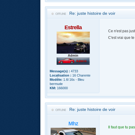
Re: juste histoire de voir
Estrella
Ce n'est pas just
C'est vrai que te
Admin
Message(s) :
4733
Localisation :
16 Charente
Modèle:
1.6l 16s - Bleu
bermude
KM:
166000
Re: juste histoire de voir
Mhz
Il faut que tu p