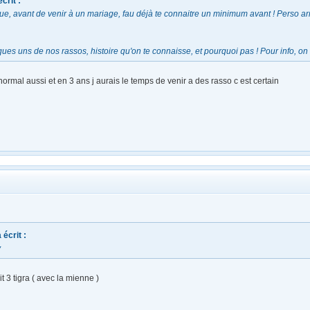
crit :
e, avant de venir à un mariage, fau déjà te connaitre un minimum avant ! Perso ar
ues uns de nos rassos, histoire qu'on te connaisse, et pourquoi pas ! Pour info, on 
normal aussi et en 3 ans j aurais le temps de venir a des rasso c est certain
 écrit :
y
t 3 tigra ( avec la mienne )