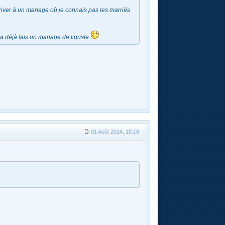
river à un mariage où je connais pas les marriés
a déjà fais un mariage de tigriste
01 Août 2014, 10:18