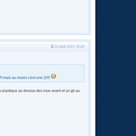
01 Août 2014, 10:20
 GTI mais au moins c'est une 205
es plastique au dessus des roue avant et un gti au