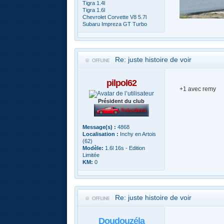
Tigra 1.4l
Tigra 1.6l
Chevrolet Corvette V8 5.7l
Subaru Impreza GT Turbo
Re: juste histoire de voir
pilpol62
+1 avec remy
Président du club
Message(s) :
4868
Localisation :
Inchy en Artois
(62)
Modèle:
1.6l 16s - Edition
Limitée
KM:
0
Re: juste histoire de voir
Doudouzéla