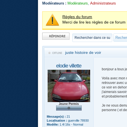
Modérateurs :
Modérateurs
,
Administrateurs
Règles du forum
Merci de lire les règles de ce forum 
Publier une
réponse
juste histoire de voir
elodie villette
bonjour a tous j
Voila avec mon m
retrouver avec u
ce voir en dehor
j'aimerais savoi
et probablement
Jeune Permis
Je ne vous deman
personne ( et de 
Message(s) :
21
Localisation :
guerville 78930
Modèle:
1.4l 16s - Normal