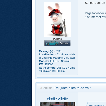
Surtout que l'on
Page facebook d
Site internet off
Puriste
Message(s) :
2936
Localisation :
Extrême sud de
la Charente Maritime.... ou pas!
Modèle:
1.6l 16s - Normal
KM:
115000
Autre voiture:
205 CJ 1,4Li de
1993 avec 197 000km
Re: juste histoire de voir
elodie villette