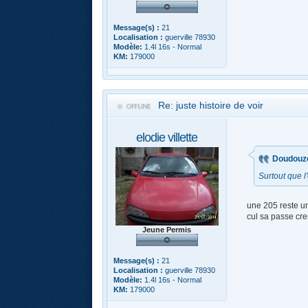
Message(s) :
21
Localisation :
guerville 78930
Modèle:
1.4l 16s - Normal
KM:
179000
Re: juste histoire de voir
elodie villette
Doudouzél
Surtout que l
une 205 reste un
cul sa passe cre
Jeune Permis
Message(s) :
21
Localisation :
guerville 78930
Modèle:
1.4l 16s - Normal
KM:
179000