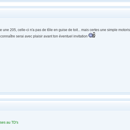
e une 205, celle-ci n'a pas de tôle en guise de toit... mais certes une simple motoris
 connaître serai avec plaisir avant ton éventuel invitation
asses au TD's