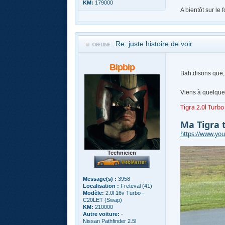
KM:
179000
A bientôt sur le 
Re: juste histoire de voir
Bipbip
Bah disons que, 
Viens à quelques
Tigra 2.0l Turbo 
Ma Tigra 
https://www.y
Technicien
Message(s) :
3958
Localisation :
Freteval (41)
Modèle:
2.0l 16v Turbo -
C20LET (Swap)
KM:
210000
Autre voiture:
-
Nissan Pathfinder 2.5l