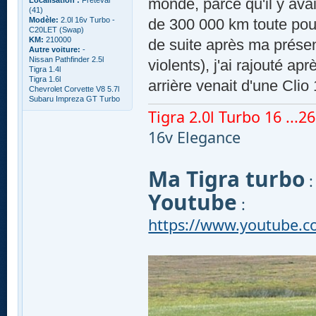
monde, parce qu'il y ava
Localisation :
Freteval
(41)
Modèle:
2.0l 16v Turbo -
de 300 000 km toute pour
C20LET (Swap)
KM:
210000
de suite après ma prése
Autre voiture:
-
Nissan Pathfinder 2.5l
violents), j'ai rajouté a
Tigra 1.4l
Tigra 1.6l
arrière venait d'une Clio
Chevrolet Corvette V8 5.7l
Subaru Impreza GT Turbo
Tigra 2.0l Turbo 16 ...260
16v Elegance
Ma Tigra turbo
Youtube
:
https://www.youtube.