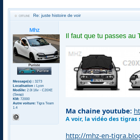
Re: juste histoire de voir
Mhz
Il faut que tu passes au 
Puriste
Message(s) :
3273
Localisation :
Lyon
Modèle:
2.0l 16v - C20XE
(Swap)
KM:
72000
Autre voiture:
Tigra Team
1.4
Ma chaine youtube:
h
A voir, la vidéo des tigra
http://mhz-en-tigra.bl