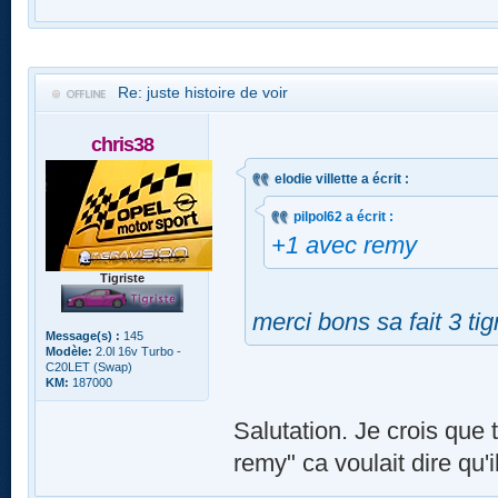
Re: juste histoire de voir
chris38
elodie villette a écrit :
pilpol62 a écrit :
+1 avec remy
Tigriste
merci bons sa fait 3 ti
Message(s) :
145
Modèle:
2.0l 16v Turbo -
C20LET (Swap)
KM:
187000
Salutation. Je crois que 
remy" ca voulait dire qu'