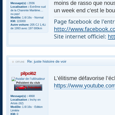
moins de rasso que nous e
Message(s) :
2936
Localisation :
Extrême sud
un week end c'est le bou
de la Charente Maritime....
ou pas!
Modèle:
1.6l 16s - Normal
Page facebook de l'entr
KM:
115000
Autre voiture:
205 CJ 1,4Li
http://www.facebook.com
de 1993 avec 197 000km
Site internet officiel:
ht
Re: juste histoire de voir
pilpol62
L’élitisme défavorise l’é
Président du club
https://www.youtube.
Message(s) :
4868
Localisation :
Inchy en
Artois (62)
Modèle:
1.6l 16s - Edition
Limitée
KM:
0