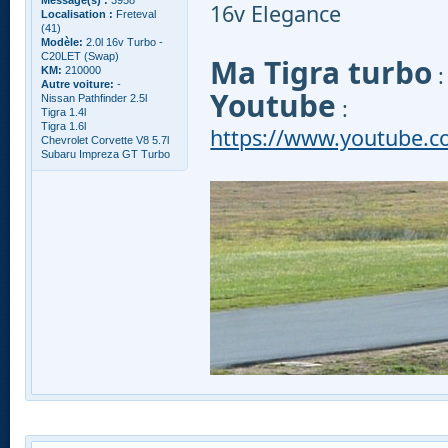
16v Elegance
Localisation :
Freteval
(41)
Modèle:
2.0l 16v Turbo -
C20LET (Swap)
Ma Tigra turbo
KM:
210000
Autre voiture:
-
Youtube
Nissan Pathfinder 2.5l
:
Tigra 1.4l
Tigra 1.6l
https://www.youtube.
Chevrolet Corvette V8 5.7l
Subaru Impreza GT Turbo