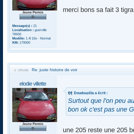
merci bons sa fait 3 tigr
Jeune Permis
Message(s) :
21
Localisation :
guerville
78930
Modèle:
1.4l 16s - Normal
KM:
179000
Re: juste histoire de voir
elodie villette
Doudouzéla a écrit :
Surtout que l'on peu aus
bon ok c'est pas une 
Jeune Permis
une 205 reste une 205 bo