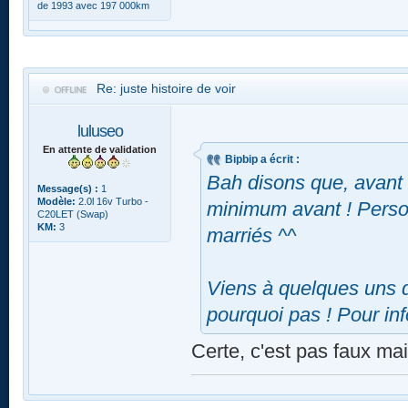
de 1993 avec 197 000km
Re: juste histoire de voir
luluseo
En attente de validation
Bipbip a écrit :
Bah disons que, avant 
Message(s) :
1
Modèle:
2.0l 16v Turbo -
minimum avant ! Perso 
C20LET (Swap)
KM:
3
marriés ^^
Viens à quelques uns d
pourquoi pas ! Pour inf
Certe, c'est pas faux ma