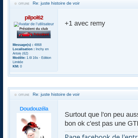
Re: juste histoire de voir
pilpol62
+1 avec remy
Président du club
Message(s) :
4868
Localisation :
Inchy en
Artois (62)
Modèle:
1.6l 16s - Edition
Limitée
KM:
0
Re: juste histoire de voir
Doudouzéla
Surtout que l'on peu aussi
bon ok c'est pas une GT
Page facebook de l'entr