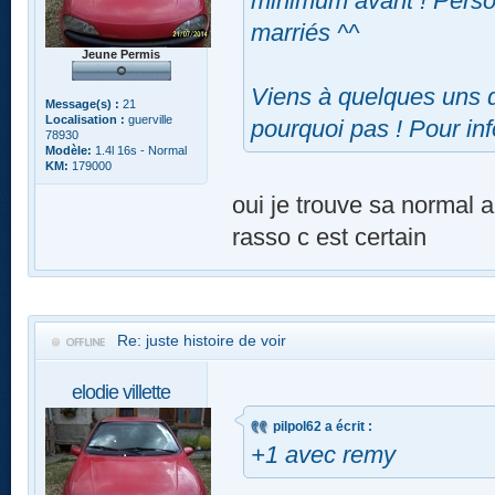
minimum avant ! Perso 
marriés ^^
Jeune Permis
Viens à quelques uns d
Message(s) :
21
Localisation :
guerville
pourquoi pas ! Pour inf
78930
Modèle:
1.4l 16s - Normal
KM:
179000
oui je trouve sa normal a
rasso c est certain
Re: juste histoire de voir
elodie villette
pilpol62 a écrit :
+1 avec remy