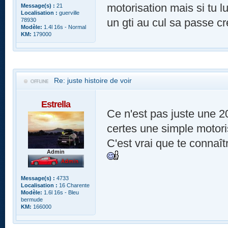
motorisation mais si tu l
Message(s) :
21
Localisation :
guerville
un gti au cul sa passe cr
78930
Modèle:
1.4l 16s - Normal
KM:
179000
Re: juste histoire de voir
Estrella
Ce n'est pas juste une 20
certes une simple motori
C'est vrai que te connaît
Admin
Message(s) :
4733
Localisation :
16 Charente
Modèle:
1.6l 16s - Bleu
bermude
KM:
166000