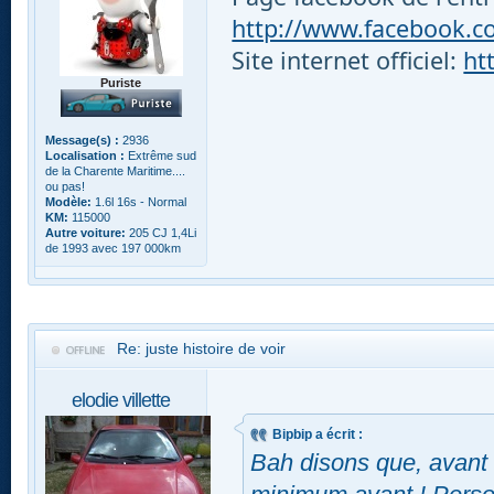
http://www.facebook.com
Site internet officiel:
ht
Puriste
Message(s) :
2936
Localisation :
Extrême sud
de la Charente Maritime....
ou pas!
Modèle:
1.6l 16s - Normal
KM:
115000
Autre voiture:
205 CJ 1,4Li
de 1993 avec 197 000km
Re: juste histoire de voir
elodie villette
Bipbip a écrit :
Bah disons que, avant 