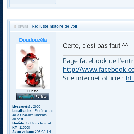
Re: juste histoire de voir
Doudouzéla
Certe, c'est pas faut ^^
Page facebook de l'entr
http://www.facebook.com
Site internet officiel:
ht
Puriste
Message(s) :
2936
Localisation :
Extrême sud
de la Charente Maritime....
ou pas!
Modèle:
1.6l 16s - Normal
KM:
115000
Autre voiture:
205 CJ 1,4Li