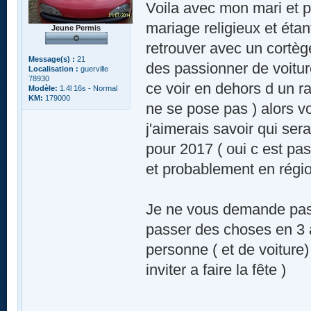
Voila avec mon mari et p
mariage religieux et étan
Jeune Permis
retrouver avec un cortège
Message(s) :
21
des passionner de voitu
Localisation :
guerville
78930
ce voir en dehors d un ra
Modèle:
1.4l 16s - Normal
KM:
179000
ne se pose pas ) alors v
j'aimerais savoir qui ser
pour 2017 ( oui c est pa
et probablement en régio
Je ne vous demande pas u
passer des choses en 3 a
personne ( et de voiture)
inviter a faire la fête )