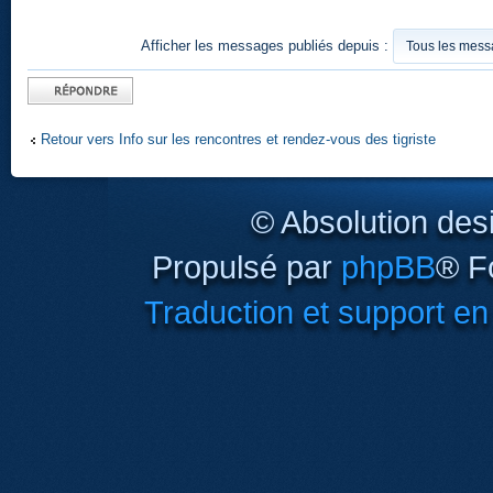
Afficher les messages publiés depuis :
Publier une
réponse
Retour vers Info sur les rencontres et rendez-vous des tigriste
© Absolution des
Propulsé par
phpBB
® F
Traduction et support en