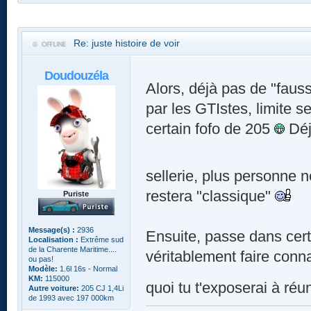
Re: juste histoire de voir
Doudouzéla
Alors, déjà pas de "fauss
par les GTIstes, limite s
certain fofo de 205
Déj
sellerie, plus personne 
restera "classique"
Puriste
Message(s) :
2936
Ensuite, passe dans cert
Localisation :
Extrême sud
de la Charente Maritime....
véritablement faire conn
ou pas!
Modèle:
1.6l 16s - Normal
KM:
115000
quoi tu t'exposerai à réuni
Autre voiture:
205 CJ 1,4Li
de 1993 avec 197 000km