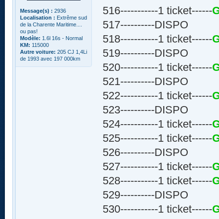
516-----------1 ticket------
G
Message(s) :
2936
Localisation :
Extrême sud
517----------DISPO
de la Charente Maritime....
ou pas!
518-----------1 ticket------
G
Modèle:
1.6l 16s - Normal
KM:
115000
519----------DISPO
Autre voiture:
205 CJ 1,4Li
de 1993 avec 197 000km
520-----------1 ticket------
G
521----------DISPO
522-----------1 ticket------
G
523----------DISPO
524-----------1 ticket------
G
525-----------1 ticket------
G
526----------DISPO
527-----------1 ticket------
G
528-----------1 ticket------
G
529----------DISPO
530-----------1 ticket------
G