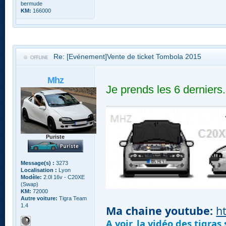
bermude
KM:
166000
Re: [Evénement]Vente de ticket Tombola 2015
Mhz
Je prends les 6 derniers.
Puriste
Message(s) :
3273
Localisation :
Lyon
Modèle:
2.0l 16v - C20XE
(Swap)
KM:
72000
Autre voiture:
Tigra Team
1.4
Ma chaine youtube:
h
A voir, la vidéo des tigra