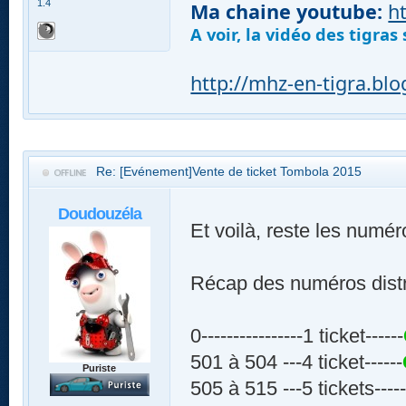
1.4
Ma chaine youtube:
h
A voir, la vidéo des tigra
http://mhz-en-tigra.bl
Re: [Evénement]Vente de ticket Tombola 2015
Doudouzéla
Et voilà, reste les numér
Récap des numéros distr
0----------------1 ticket------
501 à 504 ---4 ticket------
Puriste
505 à 515 ---5 tickets----