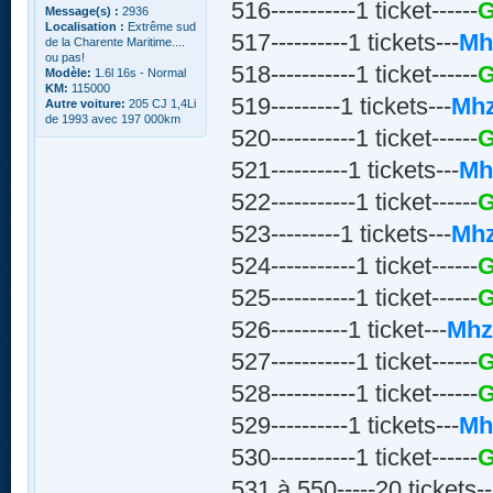
516-----------1 ticket------
G
Message(s) :
2936
Localisation :
Extrême sud
517----------1 tickets---
Mh
de la Charente Maritime....
ou pas!
518-----------1 ticket------
G
Modèle:
1.6l 16s - Normal
KM:
115000
519---------1 tickets---
Mh
Autre voiture:
205 CJ 1,4Li
de 1993 avec 197 000km
520-----------1 ticket------
G
521----------1 tickets---
Mh
522-----------1 ticket------
G
523---------1 tickets---
Mh
524-----------1 ticket------
G
525-----------1 ticket------
G
526----------1 ticket---
Mh
527-----------1 ticket------
G
528-----------1 ticket------
G
529----------1 tickets---
Mh
530-----------1 ticket------
G
531 à 550-----20 tickets--