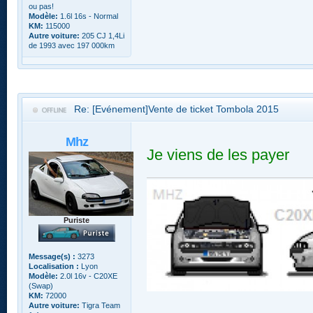
ou pas!
Modèle:
1.6l 16s - Normal
KM:
115000
Autre voiture:
205 CJ 1,4Li
de 1993 avec 197 000km
Re: [Evénement]Vente de ticket Tombola 2015
Mhz
Je viens de les payer
Puriste
Message(s) :
3273
Localisation :
Lyon
Modèle:
2.0l 16v - C20XE
(Swap)
KM:
72000
Autre voiture:
Tigra Team