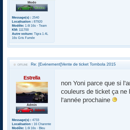
Modo
Message(s) :
2540
Localisation :
87920
Modèle:
1.6l 16s - Team
KM:
111700
Autre voiture:
Tigra 1.4L
16s Gris Fumée
Re: [Evénement]Vente de ticket Tombola 2015
Estrella
non Yoni parce que si l
couleurs de ticket ça ne 
l'année prochaine
Admin
Message(s) :
4733
Localisation :
16 Charente
Modèle:
1.6l 16s - Bleu