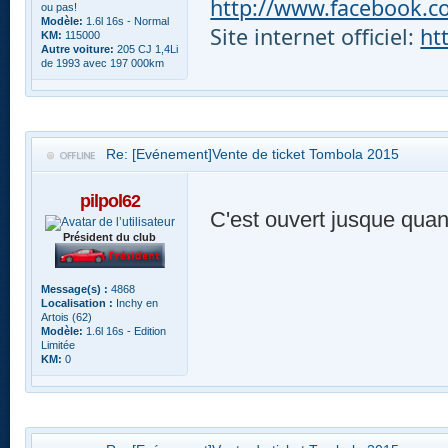
http://www.facebook.com
ou pas!
Modèle:
1.6l 16s - Normal
Site internet officiel:
ht
KM:
115000
Autre voiture:
205 CJ 1,4Li
de 1993 avec 197 000km
Re: [Evénement]Vente de ticket Tombola 2015
pilpol62
C'est ouvert jusque quan
Président du club
Message(s) :
4868
Localisation :
Inchy en
Artois (62)
Modèle:
1.6l 16s - Edition
Limitée
KM:
0