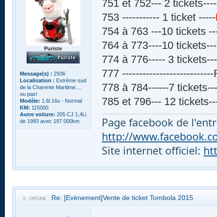
751 et 752--- 2 tickets----
753 ----------- 1 ticket -----
754 à 763 ---10 tickets --
764 à 773----10 tickets---
Puriste
774 à 776----- 3 tickets---
777 ------------------------
Message(s) :
2936
Localisation :
Extrême sud
778 à 784------7 tickets---
de la Charente Maritime....
ou pas!
785 et 796--- 12 tickets--
Modèle:
1.6l 16s - Normal
KM:
115000
Autre voiture:
205 CJ 1,4Li
Page facebook de l'entr
de 1993 avec 197 000km
http://www.facebook.com
Site internet officiel:
ht
Re: [Evénement]Vente de ticket Tombola 2015