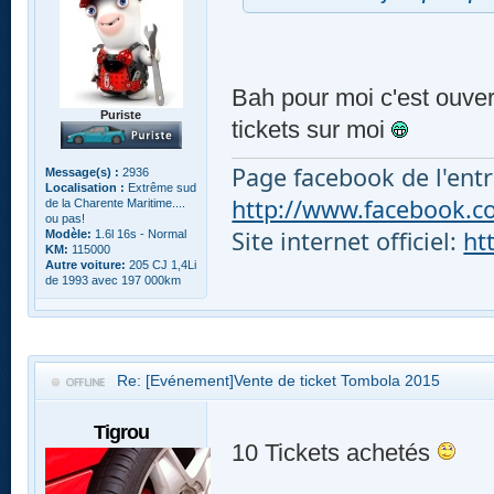
Bah pour moi c'est ouver
Puriste
tickets sur moi
Page facebook de l'entr
Message(s) :
2936
Localisation :
Extrême sud
http://www.facebook.com
de la Charente Maritime....
ou pas!
Site internet officiel:
ht
Modèle:
1.6l 16s - Normal
KM:
115000
Autre voiture:
205 CJ 1,4Li
de 1993 avec 197 000km
Re: [Evénement]Vente de ticket Tombola 2015
Tigrou
10 Tickets achetés