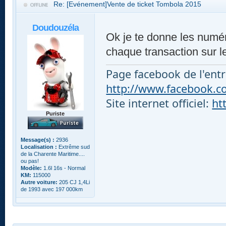
Re: [Evénement]Vente de ticket Tombola 2015
Doudouzéla
Ok je te donne les numér
chaque transaction sur 
Page facebook de l'entr
http://www.facebook.com
Site internet officiel:
ht
Puriste
Message(s) :
2936
Localisation :
Extrême sud
de la Charente Maritime....
ou pas!
Modèle:
1.6l 16s - Normal
KM:
115000
Autre voiture:
205 CJ 1,4Li
de 1993 avec 197 000km