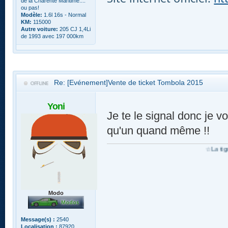
de la Charente Maritime....
ou pas!
Modèle:
1.6l 16s - Normal
KM:
115000
Autre voiture:
205 CJ 1,4Li
de 1993 avec 197 000km
Re: [Evénement]Vente de ticket Tombola 2015
Yoni
Je te le signal donc je v
qu'un quand même !!
☆La tigraddiction ne se soigne
Modo
Message(s) :
2540
Localisation :
87920