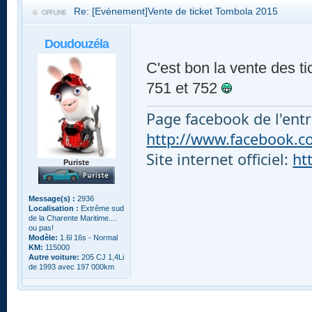
Re: [Evénement]Vente de ticket Tombola 2015
Doudouzéla
C'est bon la vente des t
751 et 752
Page facebook de l'entr
http://www.facebook.com
Site internet officiel:
ht
Puriste
Message(s) :
2936
Localisation :
Extrême sud
de la Charente Maritime....
ou pas!
Modèle:
1.6l 16s - Normal
KM:
115000
Autre voiture:
205 CJ 1,4Li
de 1993 avec 197 000km