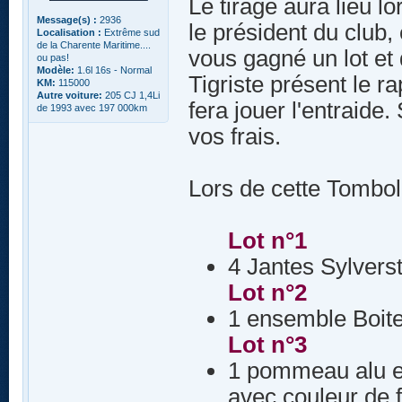
Le tirage aura lieu l
Message(s) :
2936
le président du club,
Localisation :
Extrême sud
de la Charente Maritime....
vous gagné un lot et 
ou pas!
Modèle:
1.6l 16s - Normal
Tigriste présent le 
KM:
115000
Autre voiture:
205 CJ 1,4Li
fera jouer l'entraide.
de 1993 avec 197 000km
vos frais.
Lors de cette Tombola
Lot n°1
4 Jantes Sylvers
Lot n°2
1 ensemble Boite 
Lot n°3
1 pommeau alu et 
avec couleur de f