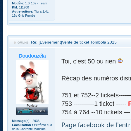
Modèle:
1.6l 16s - Team
KM:
111700
Autre voiture:
Tigra 1.4L
16s Gris Fumée
Re: [Evénement]Vente de ticket Tombola 2015
Doudouzéla
Toi, c'est 50 ou rien
Récap des numéros distr
751 et 752--2 tickets-----
753 ----------1 ticket -----
P
Puriste
754 à 764 --10 tickets ---
Message(s) :
2936
Page facebook de l'entr
Localisation :
Extrême sud
de la Charente Maritime....