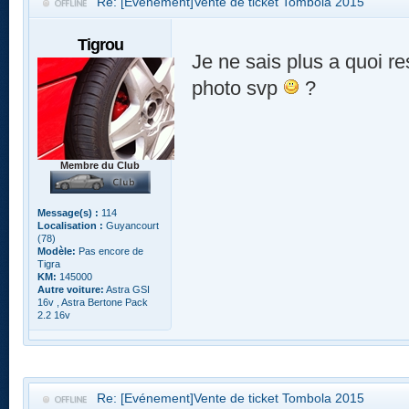
Re: [Evénement]Vente de ticket Tombola 2015
Tigrou
Je ne sais plus a quoi r
photo svp
?
Membre du Club
Message(s) :
114
Localisation :
Guyancourt
(78)
Modèle:
Pas encore de
Tigra
KM:
145000
Autre voiture:
Astra GSI
16v , Astra Bertone Pack
2.2 16v
Re: [Evénement]Vente de ticket Tombola 2015