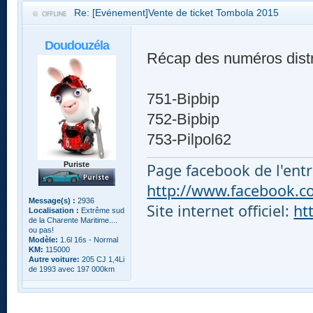
Re: [Evénement]Vente de ticket Tombola 2015
Doudouzéla
Récap des numéros distr
751-Bipbip
752-Bipbip
753-Pilpol62
Page facebook de l'entr
Puriste
http://www.facebook.com
Message(s) :
2936
Site internet officiel:
ht
Localisation :
Extrême sud
de la Charente Maritime....
ou pas!
Modèle:
1.6l 16s - Normal
KM:
115000
Autre voiture:
205 CJ 1,4Li
de 1993 avec 197 000km