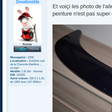
Doudouzéla
Et voiçi les photo de l'a
peinture n'est pas super 
Puriste
Message(s) :
2936
Localisation :
Extrême sud
de la Charente Maritime....
ou pas!
Modèle:
1.6l 16s - Normal
KM:
115000
Autre voiture:
205 CJ 1,4Li
de 1993 avec 197 000km