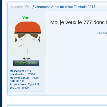
Re: [Evénement]Vente de ticket Tombola 2015
Yoni
Moi je veux le 777 donc f
☆La tigraddiction ne se soigne
Modo
Message(s) :
2540
Localisation :
87920
Modèle:
1.6l 16s - Team
KM:
111700
Autre voiture:
Tigra 1.4L
16s Gris Fumée