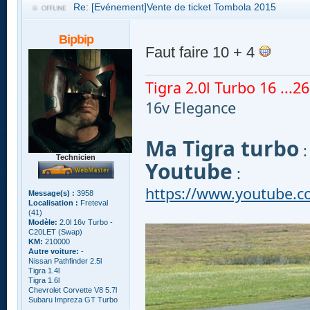
Re: [Evénement]Vente de ticket Tombola 2015
Bipbip
Faut faire 10 + 4
Tigra 2.0l Turbo 16 ...260
16v Elegance
Ma Tigra turbo
Technicien
Youtube
:
https://www.youtube.
Message(s) :
3958
Localisation :
Freteval
(41)
Modèle:
2.0l 16v Turbo -
C20LET (Swap)
KM:
210000
Autre voiture:
-
Nissan Pathfinder 2.5l
Tigra 1.4l
Tigra 1.6l
Chevrolet Corvette V8 5.7l
Subaru Impreza GT Turbo