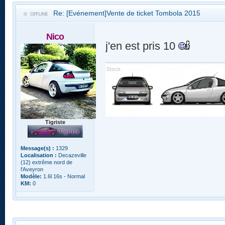
Re: [Evénement]Vente de ticket Tombola 2015
Nico
j'en est pris 10
Tigriste
Message(s) :
1329
Localisation :
Decazeville
(12) extrême nord de
l'Aveyron
Modèle:
1.6l 16s - Normal
KM:
0