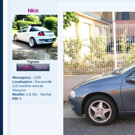
Nico
Tigriste
Message(s) :
1329
Localisation :
Decazeville
(12) extrême nord de
l'Aveyron
Modèle:
1.6l 16s - Normal
KM:
0