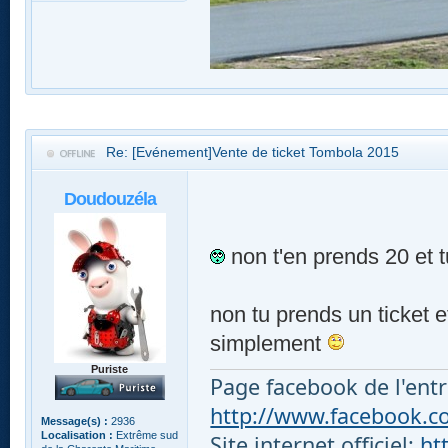
Re: [Evénement]Vente de ticket Tombola 2015
Doudouzéla
non t'en prends 20 et 
non tu prends un ticket e
simplement
Puriste
Page facebook de l'entr
http://www.facebook.com
Message(s) :
2936
Localisation :
Extrême sud
Site internet officiel:
ht