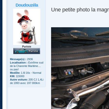
Doudouzéla
Une petite photo la magn
Puriste
Message(s) :
2936
Localisation :
Extrême sud
de la Charente Maritime....
ou pas!
Modèle:
1.6l 16s - Normal
KM:
115000
Autre voiture:
205 CJ 1,4Li
de 1993 avec 197 000km