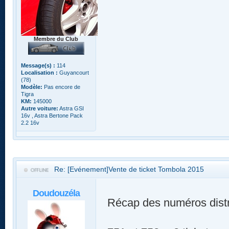
Membre du Club
Message(s) :
114
Localisation :
Guyancourt
(78)
Modèle:
Pas encore de
Tigra
KM:
145000
Autre voiture:
Astra GSI
16v , Astra Bertone Pack
2.2 16v
Re: [Evénement]Vente de ticket Tombola 2015
Doudouzéla
Récap des numéros distr