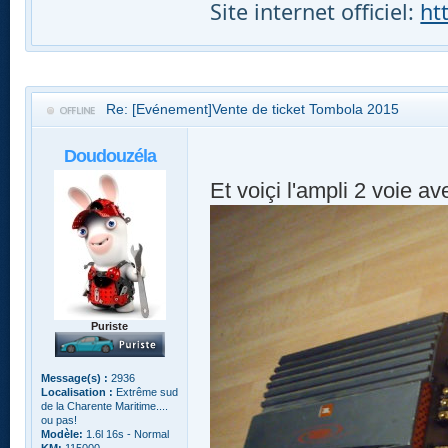
Site internet officiel:
ht
Re: [Evénement]Vente de ticket Tombola 2015
Doudouzéla
Et voiçi l'ampli 2 voie a
Puriste
Message(s) :
2936
Localisation :
Extrême sud
de la Charente Maritime....
ou pas!
Modèle:
1.6l 16s - Normal