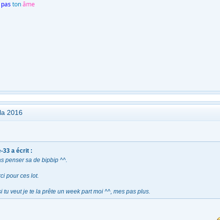
pas
ton
âme
ola 2016
e-33 a écrit :
as penser sa de bipbip ^^.
i pour ces lot.
 tu veut je te la prête un week part moi ^^, mes pas plus.