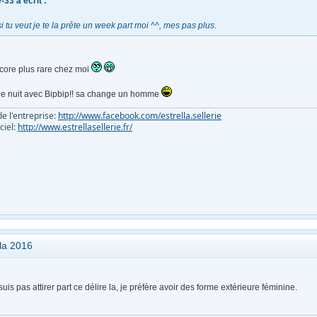
e-33 a écrit :
 tu veut je te la prête un week part moi ^^, mes pas plus.
ncore plus rare chez moi
ne nuit avec Bipbip!! sa change un homme
e l'entreprise:
http://www.facebook.com/estrella.sellerie
iciel:
http://www.estrellasellerie.fr/
ola 2016
uis pas attirer part ce délire la, je préfère avoir des forme extérieure féminine.