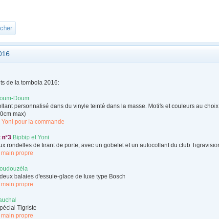
2016
ts de la tombola 2016:
oum-Doum
llant personnalisé dans du vinyle teinté dans la masse. Motifs et couleurs au choix
10cm max)
r Yoni pour la commande
t n°3
Bipbip et Yoni
x rondelles de tirant de porte, avec un gobelet et un autocollant du club Tigravisio
 main propre
oudouzéla
 deux balaies d'essuie-glace de luxe type Bosch
 main propre
auchal
écial Tigriste
 main propre