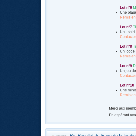
Lot n°6
M
Une plaqu
Remis en
Lot n°7
T
Un t-shirt
Contacter
Lot n°8
T
Un lot de
Remis en
Lot n°9
D
Un jeu de
Contacte
Lot n°10
Une minia
Remis en
Merci aux membre
En espérant avoi
Re: Résultat du tirage de la tomb