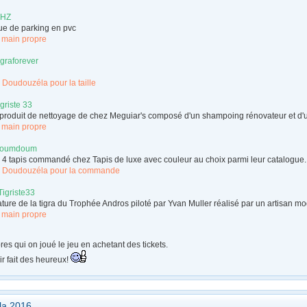
HZ
e de parking en pvc
 main propre
igraforever
 Doudouzéla pour la taille
igriste 33
 produit de nettoyage de chez Meguiar's composé d'un shampoing rénovateur et d'un
 main propre
oumdoum
 4 tapis commandé chez Tapis de luxe avec couleur au choix parmi leur catalogue.
r Doudouzéla pour la commande
Tigriste33
ture de la tigra du Trophée Andros piloté par Yvan Muller réalisé par un artisan mod
 main propre
s qui on joué le jeu en achetant des tickets.
r fait des heureux!
ola 2016