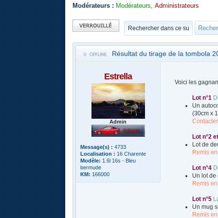
Modérateurs :
Modérateurs
,
Administrateurs
Sujet verrouillé
Résultat du tirage de la tombola 
Estrella
Voici les gagnan
Lot n°1
D
Un autoco
(30cm x 
Contacte
Admin
Lot n°2 e
Lot de deu
Message(s) :
4733
Remis en
Localisation :
16 Charente
Modèle:
1.6l 16s - Bleu
bermude
Lot n°4
D
KM:
166000
Un lot de
Remis en
Lot n°5
L
Un mug sp
Remis en