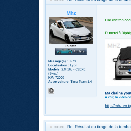
Mhz
Elle est trop co
Et merci à Bipbi
Puriste
Message(s) :
3273
Localisation :
Lyon
Modèle:
2.0l 16v - C20XE
(Swap)
KM:
72000
Autre voiture:
Tigra Team 1.4
Ma chaine you
A voir, la vidéo d
http://mhz-en-t
Re: Résultat du tirage de la tomb