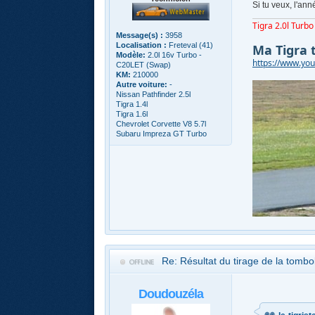
Si tu veux, l'an
Tigra 2.0l Turbo 
Message(s) :
3958
Localisation :
Freteval (41)
Ma Tigra 
Modèle:
2.0l 16v Turbo -
https://www.y
C20LET (Swap)
KM:
210000
Autre voiture:
-
Nissan Pathfinder 2.5l
Tigra 1.4l
Tigra 1.6l
Chevrolet Corvette V8 5.7l
Subaru Impreza GT Turbo
Re: Résultat du tirage de la tomb
Doudouzéla