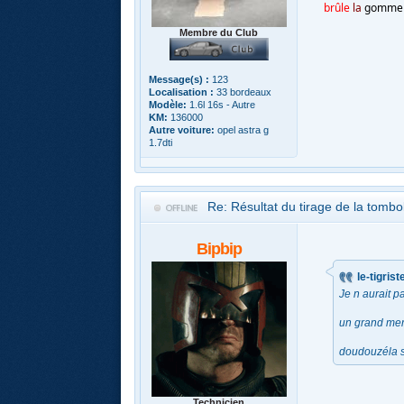
brûle
la
gomme
Membre du Club
Message(s) :
123
Localisation :
33 bordeaux
Modèle:
1.6l 16s - Autre
KM:
136000
Autre voiture:
opel astra g
1.7dti
Re: Résultat du tirage de la tomb
Bipbip
le-tigrist
Je n aurait p
un grand merc
doudouzéla si
Technicien