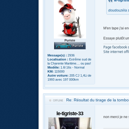
le-tigrist
doudouzéla si
M'en tape j'ai e
Essaye plutôt u
Puriste
Page facebook d
Site internet off
Message(s) :
2936
Localisation :
Extrême sud de
la Charente Maritime.... ou pas!
Modèle:
1.6l 16s - Normal
KM:
115000
Autre voiture:
205 CJ 1,4Li de
1993 avec 197 000km
Re: Résultat du tirage de la tomb
le-tigriste-33
non merci je ne s