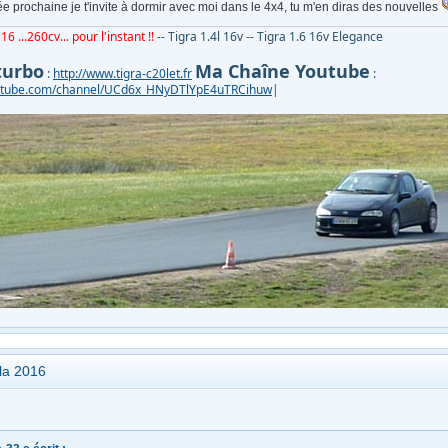
née prochaine je t'invite à dormir avec moi dans le 4x4, tu m'en diras des nouvelles
16 ...260cv... pour l'instant !!
-- Tigra 1.4l 16v -- Tigra 1.6 16v Elegance
turbo
Ma Chaîne Youtube
:
http://www.tigra-c20let.fr
:
outube.com/channel/UCd6x_HNyDTlYpE4uTRCihuw
|
ola 2016