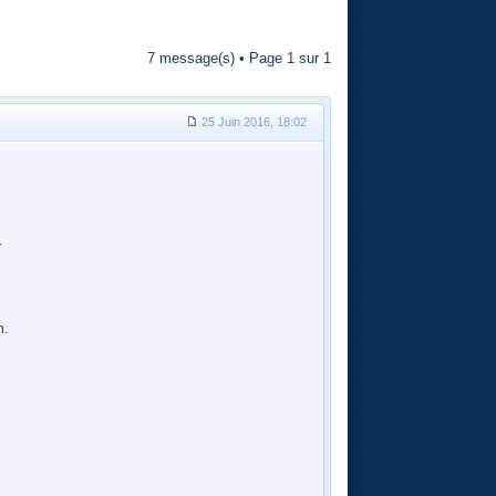
7 message(s) • Page
1
sur
1
25 Juin 2016, 18:02
.
n.