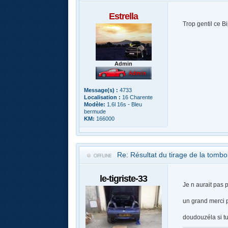
Estrella
Trop gentil ce Bi
Admin
Message(s) :
4733
Localisation :
16 Charente
Modèle:
1.6l 16s - Bleu
bermude
KM:
166000
Re: Résultat du tirage de la tomb
le-tigriste-33
Je n aurait pas 
un grand merci p
doudouzéla si tu