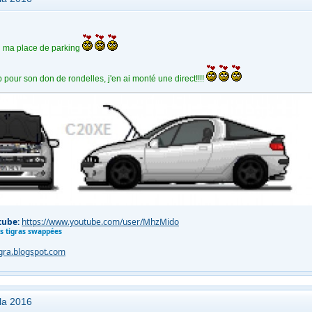
ol ma place de parking
p pour son don de rondelles, j'en ai monté une direct!!!!
tube:
https://www.youtube.com/user/MhzMido
es tigras swappées
igra.blogspot.com
ola 2016