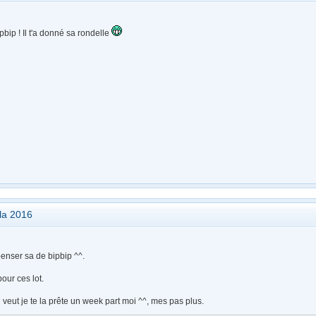
pbip ! Il t'a donné sa rondelle
ola 2016
penser sa de bipbip ^^.
our ces lot.
 veut je te la prête un week part moi ^^, mes pas plus.