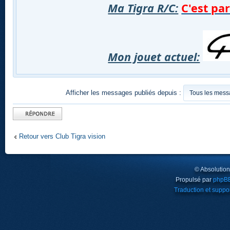
Ma Tigra R/C:
C'est par 
Mon jouet actuel:
Afficher les messages publiés depuis :
Publier une
réponse
Retour vers Club Tigra vision
© Absolutio
Propulsé par
phpB
Traduction et suppor