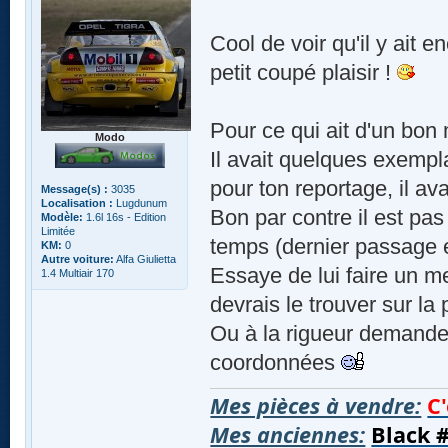
Cool de voir qu'il y ait 
petit coupé plaisir !
Pour ce qui ait d'un bon
Modo
Il avait quelques exempl
pour ton reportage, il ava
Message(s) :
3035
Localisation :
Lugdunum
Bon par contre il est pa
Modèle:
1.6l 16s - Edition
Limitée
temps (dernier passage
KM:
0
Autre voiture:
Alfa Giulietta
Essaye de lui faire un m
1.4 Multiair 170
devrais le trouver sur la
Ou à la rigueur demande 
coordonnées
Mes pièces à vendre:
C'
Mes anciennes:
Black 