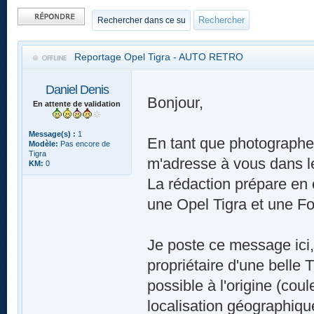
Publier une
réponse
Reportage Opel Tigra - AUTO RETRO
Daniel Denis
Bonjour,
En attente de validation
Message(s) :
1
En tant que photograph
Modèle:
Pas encore de
Tigra
m'adresse à vous dans le 
KM:
0
La rédaction prépare en 
une Opel Tigra et une F
Je poste ce message ici, 
propriétaire d'une belle
possible à l'origine (coul
localisation géographiq