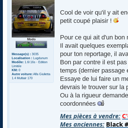
Cool de voir qu'il y ait 
petit coupé plaisir !
Pour ce qui ait d'un bon
Modo
Il avait quelques exempl
pour ton reportage, il ava
Message(s) :
3035
Localisation :
Lugdunum
Bon par contre il est pa
Modèle:
1.6l 16s - Edition
Limitée
temps (dernier passage
KM:
0
Autre voiture:
Alfa Giulietta
Essaye de lui faire un m
1.4 Multiair 170
devrais le trouver sur la
Ou à la rigueur demande 
coordonnées
Mes pièces à vendre:
C'
Mes anciennes:
Black 