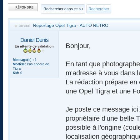
Publier une
réponse
Reportage Opel Tigra - AUTO RETRO
Daniel Denis
Bonjour,
En attente de validation
Message(s) :
1
En tant que photograph
Modèle:
Pas encore de
Tigra
m'adresse à vous dans le 
KM:
0
La rédaction prépare en 
une Opel Tigra et une F
Je poste ce message ici, 
propriétaire d'une belle
possible à l'origine (coul
localisation géographiq