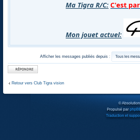
Ma Tigra R/C:
C'est par 
Mon jouet actuel:
Afficher les messages publiés depuis :
Publier une
réponse
Retour vers Club Tigra vision
© Absolutio
Propulsé par
phpB
Traduction et suppor