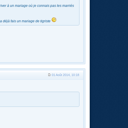
river à un mariage où je connais pas les marriés
a déjà fais un mariage de tigriste
01 Août 2014, 10:18