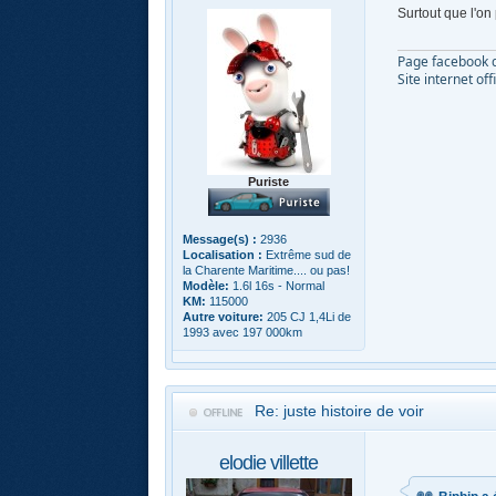
Surtout que l'on
Page facebook d
Site internet off
Puriste
Message(s) :
2936
Localisation :
Extrême sud de
la Charente Maritime.... ou pas!
Modèle:
1.6l 16s - Normal
KM:
115000
Autre voiture:
205 CJ 1,4Li de
1993 avec 197 000km
Re: juste histoire de voir
elodie villette