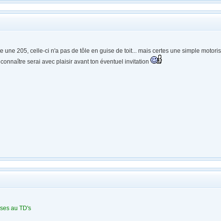
e une 205, celle-ci n'a pas de tôle en guise de toit... mais certes une simple motoris
 connaître serai avec plaisir avant ton éventuel invitation
asses au TD's