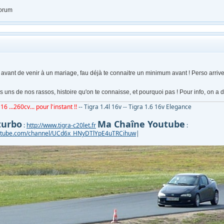
forum
avant de venir à un mariage, fau déjà te connaitre un minimum avant ! Perso arrive
 uns de nos rassos, histoire qu'on te connaisse, et pourquoi pas ! Pour info, on a d
16 ...260cv... pour l'instant !!
-- Tigra 1.4l 16v -- Tigra 1.6 16v Elegance
turbo
Ma Chaîne Youtube
:
http://www.tigra-c20let.fr
:
outube.com/channel/UCd6x_HNyDTlYpE4uTRCihuw
|