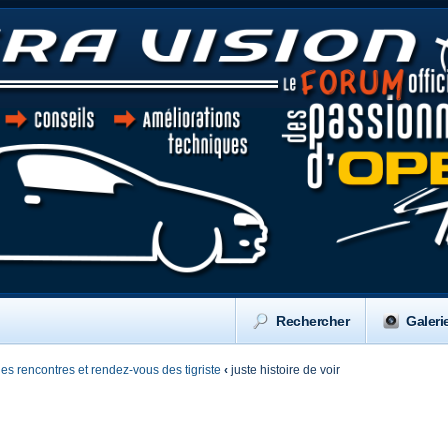
Rechercher
Galeri
 les rencontres et rendez-vous des tigriste
‹
juste histoire de voir