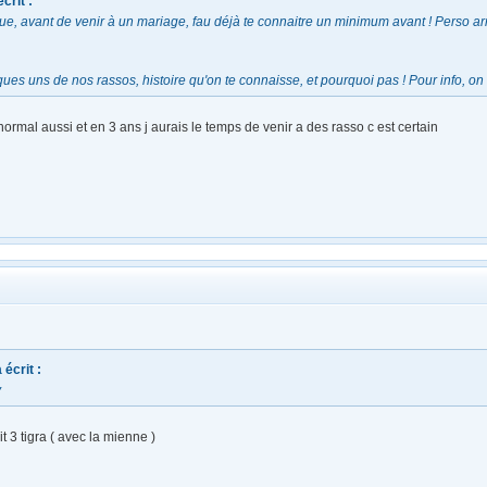
crit :
e, avant de venir à un mariage, fau déjà te connaitre un minimum avant ! Perso ar
ues uns de nos rassos, histoire qu'on te connaisse, et pourquoi pas ! Pour info, on 
normal aussi et en 3 ans j aurais le temps de venir a des rasso c est certain
 écrit :
y
t 3 tigra ( avec la mienne )