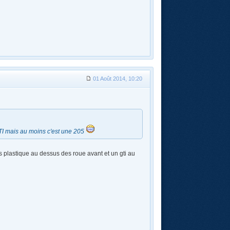
01 Août 2014, 10:20
 GTI mais au moins c'est une 205
es plastique au dessus des roue avant et un gti au