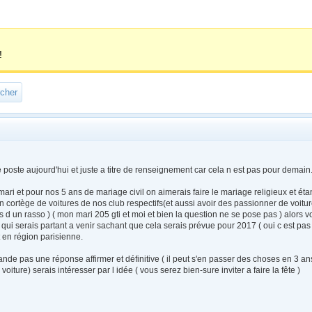
!
e poste aujourd'hui et juste a titre de renseignement car cela n est pas pour demain
ari et pour nos 5 ans de mariage civil on aimerais faire le mariage religieux et éta
n cortège de voitures de nos club respectifs(et aussi avoir des passionner de voit
s d un rasso ) ( mon mari 205 gti et moi et bien la question ne se pose pas ) alors 
r qui serais partant a venir sachant que cela serais prévue pour 2017 ( oui c est pa
 en région parisienne.
de pas une réponse affirmer et définitive ( il peut s'en passer des choses en 3 ans
voiture) serais intéresser par l idée ( vous serez bien-sure inviter a faire la fête )