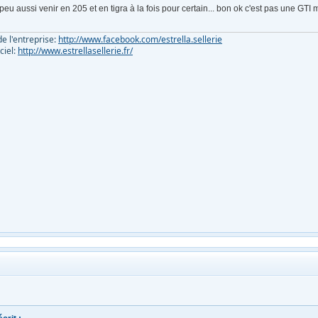
 peu aussi venir en 205 et en tigra à la fois pour certain... bon ok c'est pas une GT
e l'entreprise:
http://www.facebook.com/estrella.sellerie
iciel:
http://www.estrellasellerie.fr/