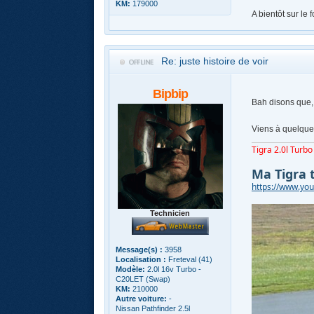
KM:
179000
A bientôt sur le 
Re: juste histoire de voir
Bipbip
Bah disons que, 
Viens à quelques
Tigra 2.0l Turbo 
Ma Tigra 
https://www.y
Technicien
Message(s) :
3958
Localisation :
Freteval (41)
Modèle:
2.0l 16v Turbo -
C20LET (Swap)
KM:
210000
Autre voiture:
-
Nissan Pathfinder 2.5l