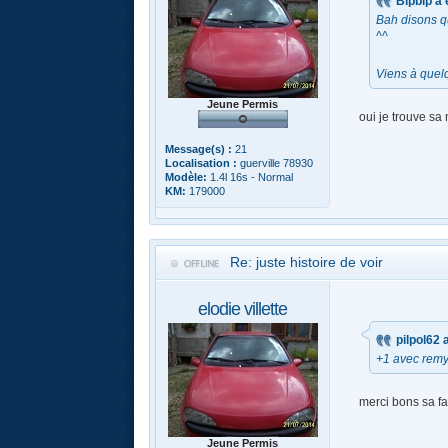
Bipbip a é
Bah disons qu
^^
Viens à quelq
Jeune Permis
oui je trouve sa 
Message(s) :
21
Localisation :
guerville 78930
Modèle:
1.4l 16s - Normal
KM:
179000
Re: juste histoire de voir
elodie villette
pilpol62 a
+1 avec rem
merci bons sa fai
Jeune Permis