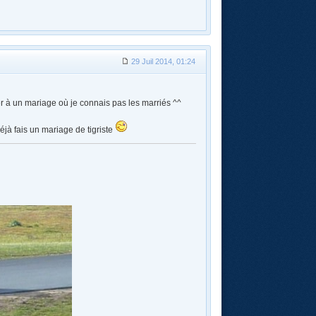
29 Juil 2014, 01:24
r à un mariage où je connais pas les marriés ^^
éjà fais un mariage de tigriste