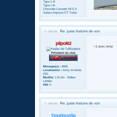
Tigra 1.4l
Tigra 1.6l
Chevrolet Corvette V8 5.7l
Subaru Impreza GT Turbo
Re: juste histoire de voir
pilpol62
+1 avec remy
Président du club
Message(s) :
4868
Localisation :
Inchy en Artois
(62)
Modèle:
1.6l 16s - Edition
Limitée
KM:
0
Re: juste histoire de voir
Doudouzéla