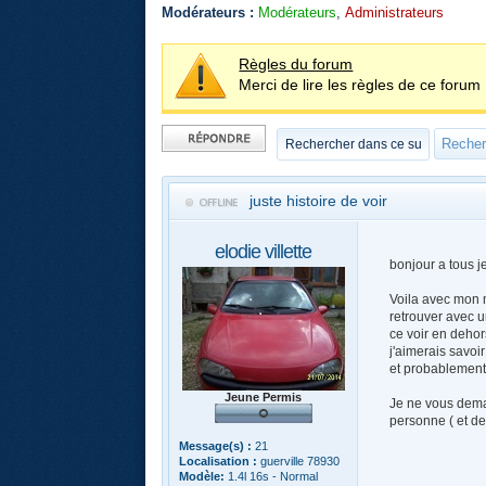
Modérateurs :
Modérateurs
,
Administrateurs
Règles du forum
Merci de lire les règles de ce forum 
Publier une
réponse
juste histoire de voir
elodie villette
bonjour a tous j
Voila avec mon m
retrouver avec u
ce voir en dehor
j'aimerais savoi
et probablement
Jeune Permis
Je ne vous deman
personne ( et de 
Message(s) :
21
Localisation :
guerville 78930
Modèle:
1.4l 16s - Normal