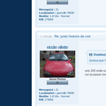
Message(s) :
21
Localisation :
guerville 78930
Modèle:
1.4l 16s - Normal
KM:
179000
Re: juste histoire de voir
elodie villette
Doudouzél
Surtout que l
une 205 reste un
cul sa passe cre
Jeune Permis
Message(s) :
21
Localisation :
guerville 78930
Modèle:
1.4l 16s - Normal
KM:
179000