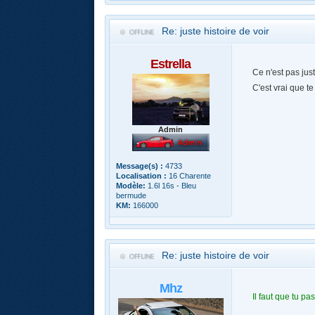
Re: juste histoire de voir
Estrella
Ce n'est pas just
C'est vrai que te
Admin
Message(s) :
4733
Localisation :
16 Charente
Modèle:
1.6l 16s - Bleu
bermude
KM:
166000
Re: juste histoire de voir
Mhz
Il faut que tu p