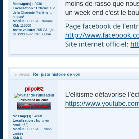
moins de rasso que nous e
Message(s) :
2936
Localisation :
Extrême sud
un week end c'est le bou
de la Charente Maritime....
ou pas!
Modèle:
1.6l 16s - Normal
Page facebook de l'entr
KM:
115000
Autre voiture:
205 CJ 1,4Li
http://www.facebook.com
de 1993 avec 197 000km
Site internet officiel:
ht
Re: juste histoire de voir
pilpol62
L’élitisme défavorise l’é
Président du club
https://www.youtube.
Message(s) :
4868
Localisation :
Inchy en
Artois (62)
Modèle:
1.6l 16s - Edition
Limitée
KM:
0