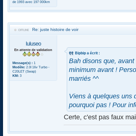
de 1993 avec 197 000km
Re: juste histoire de voir
luluseo
En attente de validation
Bipbip a écrit :
Bah disons que, avant 
Message(s) :
1
Modèle:
2.0l 16v Turbo -
minimum avant ! Perso 
C20LET (Swap)
KM:
3
marriés ^^
Viens à quelques uns d
pourquoi pas ! Pour inf
Certe, c'est pas faux ma