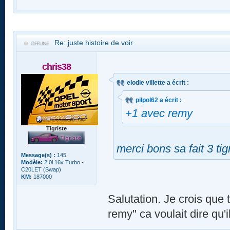
Re: juste histoire de voir
chris38
elodie villette a écrit :
pilpol62 a écrit :
+1 avec remy
Tigriste
merci bons sa fait 3 ti
Message(s) :
145
Modèle:
2.0l 16v Turbo -
C20LET (Swap)
KM:
187000
Salutation. Je crois que 
remy" ca voulait dire qu'