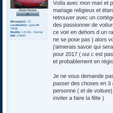
Voila avec mon mari et p
mariage religieux et étan
Jeune Permis
retrouver avec un cortège
Message(s) :
21
des passionner de voitu
Localisation :
guerville
78930
ce voir en dehors d un ra
Modèle:
1.4l 16s - Normal
KM:
179000
ne se pose pas ) alors v
j'aimerais savoir qui ser
pour 2017 ( oui c est pa
et probablement en régio
Je ne vous demande pas u
passer des choses en 3 a
personne ( et de voiture)
inviter a faire la fête )