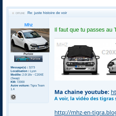
Re: juste histoire de voir
Mhz
Il faut que tu passes au 
Puriste
Message(s) :
3273
Localisation :
Lyon
Modèle:
2.0l 16v - C20XE
(Swap)
KM:
72000
Autre voiture:
Tigra Team
1.4
Ma chaine youtube:
h
A voir, la vidéo des tigra
http://mhz-en-tigra.bl