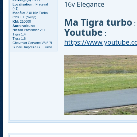
16v Elegance
Localisation :
Freteval
(41)
Modèle:
2.0l 16v Turbo -
C20LET (Swap)
Ma Tigra turbo
KM:
210000
Autre voiture:
-
Youtube
Nissan Pathfinder 2.5l
:
Tigra 1.4l
Tigra 1.6l
https://www.youtube.
Chevrolet Corvette V8 5.7l
Subaru Impreza GT Turbo