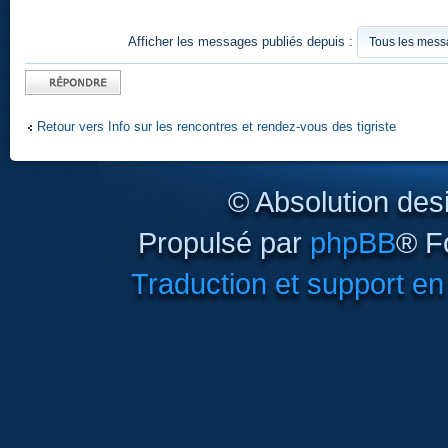
Afficher les messages publiés depuis :
Publier une
réponse
Retour vers Info sur les rencontres et rendez-vous des tigriste
© Absolution des
Propulsé par
phpBB
® F
Traduction et support en