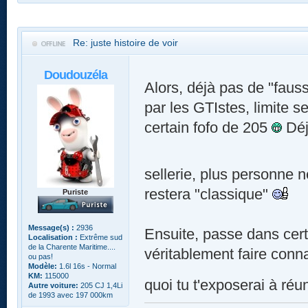
Re: juste histoire de voir
Doudouzéla
Alors, déjà pas de "fauss
par les GTIstes, limite s
certain fofo de 205
Déj
sellerie, plus personne 
restera "classique"
Puriste
Message(s) :
2936
Ensuite, passe dans cert
Localisation :
Extrême sud
de la Charente Maritime....
véritablement faire conn
ou pas!
Modèle:
1.6l 16s - Normal
KM:
115000
quoi tu t'exposerai à réuni
Autre voiture:
205 CJ 1,4Li
de 1993 avec 197 000km