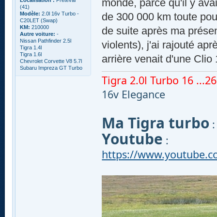
monde, parce qu'il y ava
Localisation :
Freteval
(41)
Modèle:
2.0l 16v Turbo -
de 300 000 km toute pour
C20LET (Swap)
KM:
210000
de suite après ma prése
Autre voiture:
-
Nissan Pathfinder 2.5l
violents), j'ai rajouté a
Tigra 1.4l
Tigra 1.6l
arrière venait d'une Clio
Chevrolet Corvette V8 5.7l
Subaru Impreza GT Turbo
Tigra 2.0l Turbo 16 ...260
16v Elegance
Ma Tigra turbo
Youtube
:
https://www.youtube.