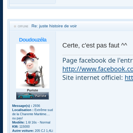
Re: juste histoire de voir
Doudouzéla
Certe, c'est pas faut ^^
Page facebook de l'entr
http://www.facebook.com
Site internet officiel:
ht
Puriste
Message(s) :
2936
Localisation :
Extrême sud
de la Charente Maritime....
ou pas!
Modèle:
1.6l 16s - Normal
KM:
115000
Autre voiture:
205 CJ 1,4Li