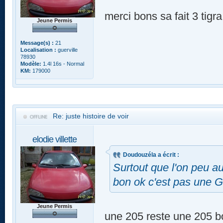
merci bons sa fait 3 tigr
Jeune Permis
Message(s) :
21
Localisation :
guerville
78930
Modèle:
1.4l 16s - Normal
KM:
179000
Re: juste histoire de voir
elodie villette
Doudouzéla a écrit :
Surtout que l'on peu aus
bon ok c'est pas une 
Jeune Permis
une 205 reste une 205 bo