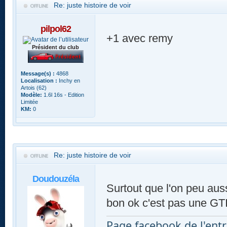
Re: juste histoire de voir
pilpol62
+1 avec remy
Président du club
Message(s) :
4868
Localisation :
Inchy en
Artois (62)
Modèle:
1.6l 16s - Edition
Limitée
KM:
0
Re: juste histoire de voir
Doudouzéla
Surtout que l'on peu aussi
bon ok c'est pas une GT
Page facebook de l'entr