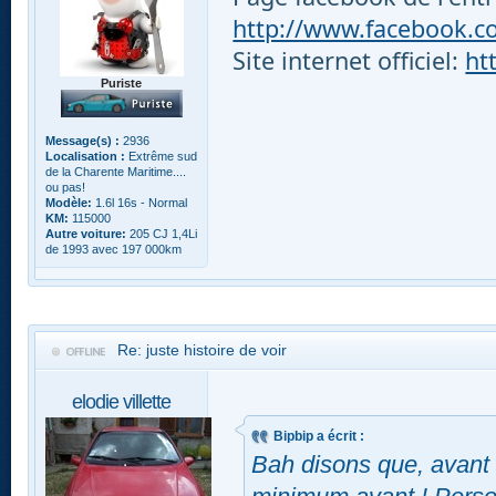
http://www.facebook.com
Site internet officiel:
ht
Puriste
Message(s) :
2936
Localisation :
Extrême sud
de la Charente Maritime....
ou pas!
Modèle:
1.6l 16s - Normal
KM:
115000
Autre voiture:
205 CJ 1,4Li
de 1993 avec 197 000km
Re: juste histoire de voir
elodie villette
Bipbip a écrit :
Bah disons que, avant 