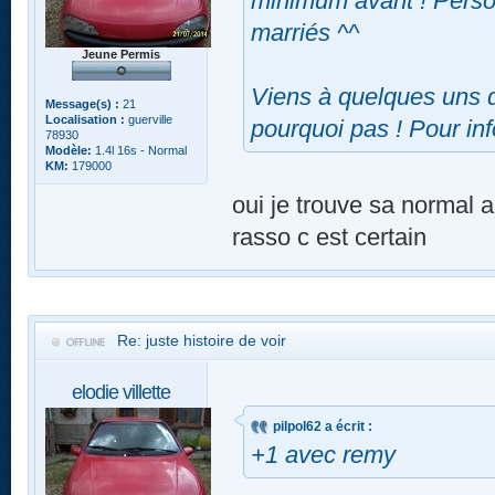
minimum avant ! Perso 
marriés ^^
Jeune Permis
Viens à quelques uns d
Message(s) :
21
Localisation :
guerville
pourquoi pas ! Pour inf
78930
Modèle:
1.4l 16s - Normal
KM:
179000
oui je trouve sa normal a
rasso c est certain
Re: juste histoire de voir
elodie villette
pilpol62 a écrit :
+1 avec remy