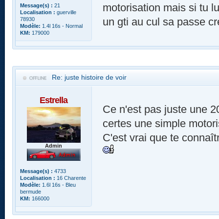
motorisation mais si tu l
Message(s) :
21
Localisation :
guerville
un gti au cul sa passe cr
78930
Modèle:
1.4l 16s - Normal
KM:
179000
Re: juste histoire de voir
Estrella
Ce n'est pas juste une 20
certes une simple motori
C'est vrai que te connaît
Admin
Message(s) :
4733
Localisation :
16 Charente
Modèle:
1.6l 16s - Bleu
bermude
KM:
166000