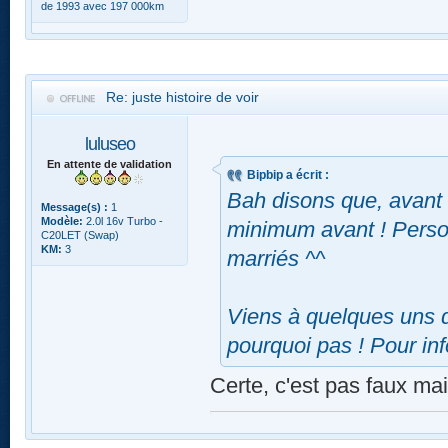
de 1993 avec 197 000km
Re: juste histoire de voir
luluseo
En attente de validation
Bipbip a écrit :
Bah disons que, avant 
Message(s) :
1
Modèle:
2.0l 16v Turbo -
minimum avant ! Perso 
C20LET (Swap)
KM:
3
marriés ^^
Viens à quelques uns d
pourquoi pas ! Pour inf
Certe, c'est pas faux ma