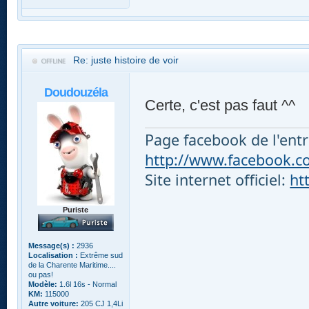
Re: juste histoire de voir
Doudouzéla
Certe, c'est pas faut ^^
Page facebook de l'entr
http://www.facebook.com
Site internet officiel:
ht
Puriste
Message(s) :
2936
Localisation :
Extrême sud
de la Charente Maritime....
ou pas!
Modèle:
1.6l 16s - Normal
KM:
115000
Autre voiture:
205 CJ 1,4Li