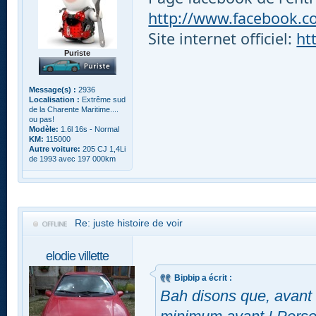
http://www.facebook.com
Site internet officiel:
ht
Puriste
Message(s) :
2936
Localisation :
Extrême sud
de la Charente Maritime....
ou pas!
Modèle:
1.6l 16s - Normal
KM:
115000
Autre voiture:
205 CJ 1,4Li
de 1993 avec 197 000km
Re: juste histoire de voir
elodie villette
Bipbip a écrit :
Bah disons que, avant 