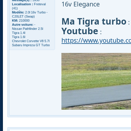
16v Elegance
Localisation :
Freteval
(41)
Modèle:
2.0l 16v Turbo -
C20LET (Swap)
Ma Tigra turbo
KM:
210000
Autre voiture:
-
Youtube
Nissan Pathfinder 2.5l
:
Tigra 1.4l
Tigra 1.6l
https://www.youtube.
Chevrolet Corvette V8 5.7l
Subaru Impreza GT Turbo