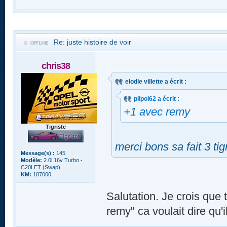
Re: juste histoire de voir
chris38
elodie villette a écrit :
pilpol62 a écrit :
+1 avec remy
Tigriste
merci bons sa fait 3 ti
Message(s) :
145
Modèle:
2.0l 16v Turbo -
C20LET (Swap)
KM:
187000
Salutation. Je crois que 
remy" ca voulait dire qu'