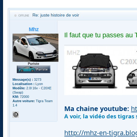
Re: juste histoire de voir
Mhz
Il faut que tu passes au 
Puriste
Message(s) :
3273
Localisation :
Lyon
Modèle:
2.0l 16v - C20XE
(Swap)
KM:
72000
Autre voiture:
Tigra Team
1.4
Ma chaine youtube:
h
A voir, la vidéo des tigra
http://mhz-en-tigra.bl