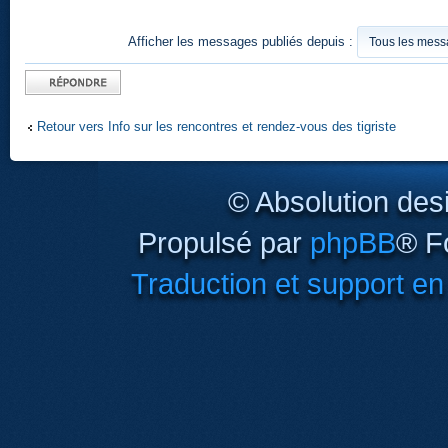
Afficher les messages publiés depuis :
Publier une
réponse
Retour vers Info sur les rencontres et rendez-vous des tigriste
© Absolution des
Propulsé par
phpBB
® F
Traduction et support en