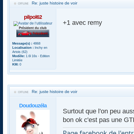
Re: juste histoire de voir
pilpol62
+1 avec remy
Président du club
Message(s) :
4868
Localisation :
Inchy en
Artois (62)
Modèle:
1.6l 16s - Edition
Limitée
KM:
0
Re: juste histoire de voir
Doudouzéla
Surtout que l'on peu aussi
bon ok c'est pas une GT
Page facebook de l'entr