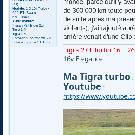
monde, parce qu'il y ava
Localisation :
Freteval
(41)
Modèle:
2.0l 16v Turbo -
de 300 000 km toute pour
C20LET (Swap)
KM:
210000
de suite après ma prése
Autre voiture:
-
Nissan Pathfinder 2.5l
violents), j'ai rajouté a
Tigra 1.4l
Tigra 1.6l
arrière venait d'une Clio
Chevrolet Corvette V8 5.7l
Subaru Impreza GT Turbo
Tigra 2.0l Turbo 16 ...260
16v Elegance
Ma Tigra turbo
Youtube
:
https://www.youtube.