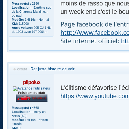
moins de rasso que nous e
Message(s) :
2936
Localisation :
Extrême sud
un week end c'est le bou
de la Charente Maritime....
ou pas!
Modèle:
1.6l 16s - Normal
Page facebook de l'entr
KM:
115000
Autre voiture:
205 CJ 1,4Li
http://www.facebook.com
de 1993 avec 197 000km
Site internet officiel:
ht
Re: juste histoire de voir
pilpol62
L’élitisme défavorise l’é
Président du club
https://www.youtube.
Message(s) :
4868
Localisation :
Inchy en
Artois (62)
Modèle:
1.6l 16s - Edition
Limitée
KM:
0