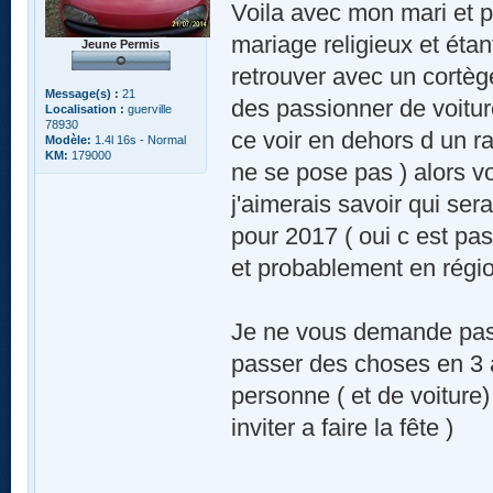
Voila avec mon mari et p
mariage religieux et étan
Jeune Permis
retrouver avec un cortège
Message(s) :
21
des passionner de voitu
Localisation :
guerville
78930
ce voir en dehors d un ra
Modèle:
1.4l 16s - Normal
KM:
179000
ne se pose pas ) alors v
j'aimerais savoir qui ser
pour 2017 ( oui c est pa
et probablement en régio
Je ne vous demande pas u
passer des choses en 3 a
personne ( et de voiture)
inviter a faire la fête )