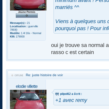
minimum avant ! Perso 
marriés ^^
Jeune Permis
Viens à quelques uns d
Message(s) :
21
Localisation :
guerville
pourquoi pas ! Pour inf
78930
Modèle:
1.4l 16s - Normal
KM:
179000
oui je trouve sa normal a
rasso c est certain
Re: juste histoire de voir
elodie villette
pilpol62 a écrit :
+1 avec remy