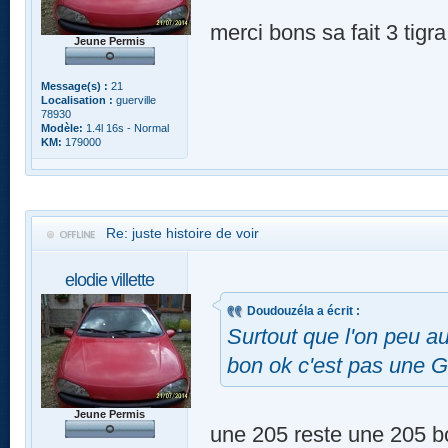
merci bons sa fait 3 tigr
Jeune Permis
Message(s) :
21
Localisation :
guerville
78930
Modèle:
1.4l 16s - Normal
KM:
179000
Re: juste histoire de voir
elodie villette
Doudouzéla a écrit :
Surtout que l'on peu aus
bon ok c'est pas une 
Jeune Permis
une 205 reste une 205 bo