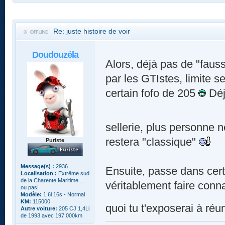
Re: juste histoire de voir
Doudouzéla
Alors, déjà pas de "fauss
par les GTIstes, limite s
certain fofo de 205
Déj
sellerie, plus personne 
restera "classique"
Puriste
Message(s) :
2936
Ensuite, passe dans cert
Localisation :
Extrême sud
de la Charente Maritime....
véritablement faire conn
ou pas!
Modèle:
1.6l 16s - Normal
KM:
115000
quoi tu t'exposerai à réuni
Autre voiture:
205 CJ 1,4Li
de 1993 avec 197 000km