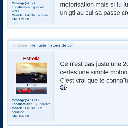
motorisation mais si tu l
Message(s) :
21
Localisation :
guerville
un gti au cul sa passe cr
78930
Modèle:
1.4l 16s - Normal
KM:
179000
Re: juste histoire de voir
Estrella
Ce n'est pas juste une 20
certes une simple motori
C'est vrai que te connaît
Admin
Message(s) :
4733
Localisation :
16 Charente
Modèle:
1.6l 16s - Bleu
bermude
KM:
166000