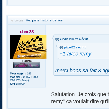
Re: juste histoire de voir
chris38
elodie villette a écrit :
pilpol62 a écrit :
+1 avec remy
Tigriste
merci bons sa fait 3 ti
Message(s) :
145
Modèle:
2.0l 16v Turbo -
C20LET (Swap)
KM:
187000
Salutation. Je crois que 
remy" ca voulait dire qu'