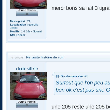
merci bons sa fait 3 tigr
Jeune Permis
Message(s) :
21
Localisation :
guerville
78930
Modèle:
1.4l 16s - Normal
KM:
179000
Re: juste histoire de voir
elodie villette
Doudouzéla a écrit :
Surtout que l'on peu aus
bon ok c'est pas une 
Jeune Permis
une 205 reste une 205 bo