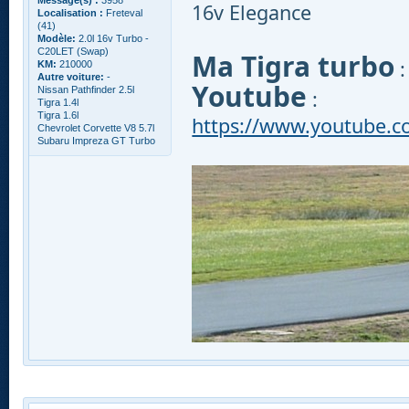
16v Elegance
Localisation :
Freteval
(41)
Modèle:
2.0l 16v Turbo -
C20LET (Swap)
Ma Tigra turbo
KM:
210000
Autre voiture:
-
Youtube
Nissan Pathfinder 2.5l
:
Tigra 1.4l
Tigra 1.6l
https://www.youtube.
Chevrolet Corvette V8 5.7l
Subaru Impreza GT Turbo