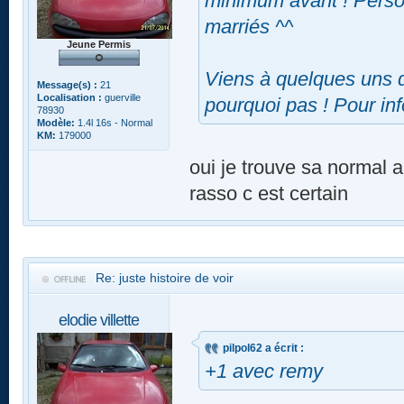
minimum avant ! Perso 
marriés ^^
Jeune Permis
Viens à quelques uns d
Message(s) :
21
Localisation :
guerville
pourquoi pas ! Pour inf
78930
Modèle:
1.4l 16s - Normal
KM:
179000
oui je trouve sa normal a
rasso c est certain
Re: juste histoire de voir
elodie villette
pilpol62 a écrit :
+1 avec remy