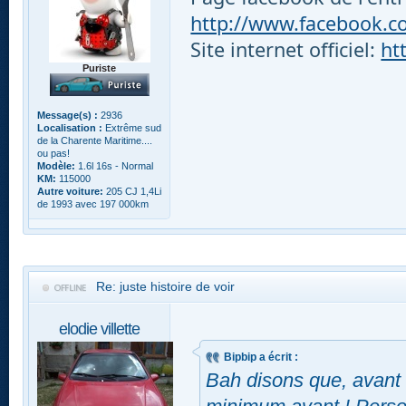
http://www.facebook.com
Site internet officiel:
ht
Puriste
Message(s) :
2936
Localisation :
Extrême sud
de la Charente Maritime....
ou pas!
Modèle:
1.6l 16s - Normal
KM:
115000
Autre voiture:
205 CJ 1,4Li
de 1993 avec 197 000km
Re: juste histoire de voir
elodie villette
Bipbip a écrit :
Bah disons que, avant 