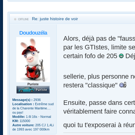
Re: juste histoire de voir
Doudouzéla
Alors, déjà pas de "fauss
par les GTIstes, limite s
certain fofo de 205
Déj
sellerie, plus personne 
restera "classique"
Puriste
Message(s) :
2936
Ensuite, passe dans cert
Localisation :
Extrême sud
de la Charente Maritime....
véritablement faire conn
ou pas!
Modèle:
1.6l 16s - Normal
KM:
115000
quoi tu t'exposerai à réuni
Autre voiture:
205 CJ 1,4Li
de 1993 avec 197 000km