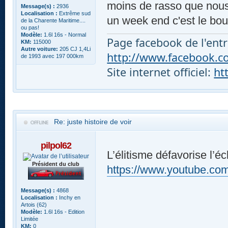
moins de rasso que nous e
Message(s) :
2936
Localisation :
Extrême sud
un week end c'est le bou
de la Charente Maritime....
ou pas!
Modèle:
1.6l 16s - Normal
Page facebook de l'entr
KM:
115000
Autre voiture:
205 CJ 1,4Li
http://www.facebook.com
de 1993 avec 197 000km
Site internet officiel:
ht
Re: juste histoire de voir
pilpol62
L’élitisme défavorise l’é
Président du club
https://www.youtube.
Message(s) :
4868
Localisation :
Inchy en
Artois (62)
Modèle:
1.6l 16s - Edition
Limitée
KM:
0