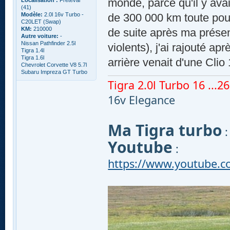
monde, parce qu'il y ava
Localisation :
Freteval
(41)
Modèle:
2.0l 16v Turbo -
de 300 000 km toute pour
C20LET (Swap)
KM:
210000
de suite après ma prése
Autre voiture:
-
Nissan Pathfinder 2.5l
violents), j'ai rajouté a
Tigra 1.4l
Tigra 1.6l
arrière venait d'une Clio
Chevrolet Corvette V8 5.7l
Subaru Impreza GT Turbo
Tigra 2.0l Turbo 16 ...260
16v Elegance
Ma Tigra turbo
Youtube
:
https://www.youtube.