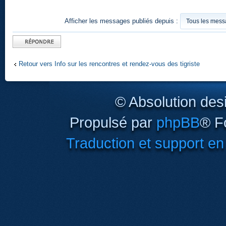
Afficher les messages publiés depuis :
Publier une
réponse
Retour vers Info sur les rencontres et rendez-vous des tigriste
© Absolution des
Propulsé par
phpBB
® F
Traduction et support en