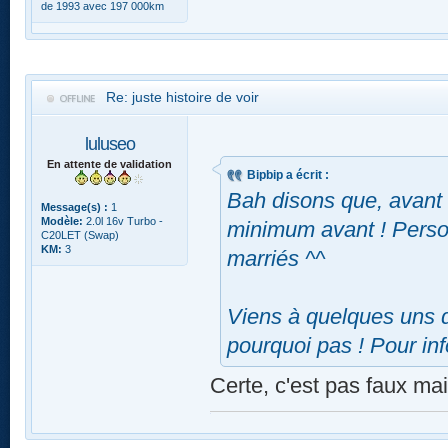
de 1993 avec 197 000km
Re: juste histoire de voir
luluseo
En attente de validation
Bipbip a écrit :
Bah disons que, avant 
Message(s) :
1
Modèle:
2.0l 16v Turbo -
minimum avant ! Perso 
C20LET (Swap)
KM:
3
marriés ^^
Viens à quelques uns d
pourquoi pas ! Pour inf
Certe, c'est pas faux ma