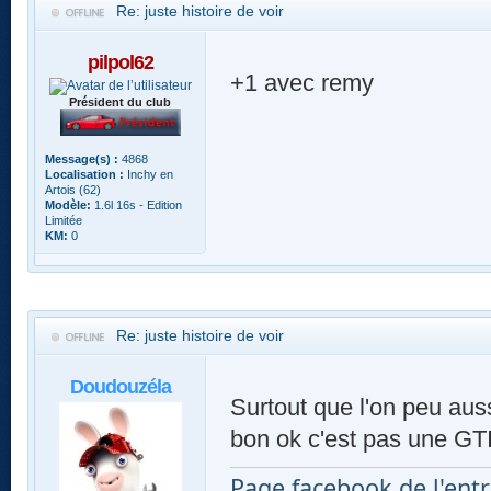
Re: juste histoire de voir
pilpol62
+1 avec remy
Président du club
Message(s) :
4868
Localisation :
Inchy en
Artois (62)
Modèle:
1.6l 16s - Edition
Limitée
KM:
0
Re: juste histoire de voir
Doudouzéla
Surtout que l'on peu aussi
bon ok c'est pas une GT
Page facebook de l'entr