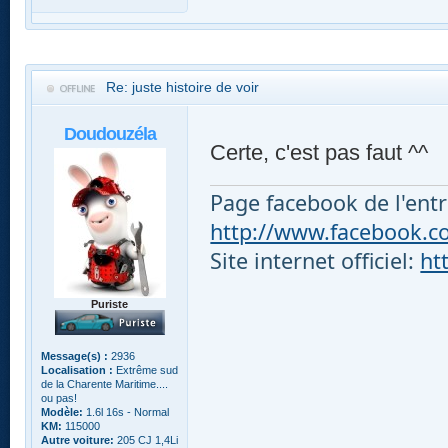
Re: juste histoire de voir
Doudouzéla
Certe, c'est pas faut ^^
Page facebook de l'entr
http://www.facebook.com
Site internet officiel:
ht
Puriste
Message(s) :
2936
Localisation :
Extrême sud
de la Charente Maritime....
ou pas!
Modèle:
1.6l 16s - Normal
KM:
115000
Autre voiture:
205 CJ 1,4Li