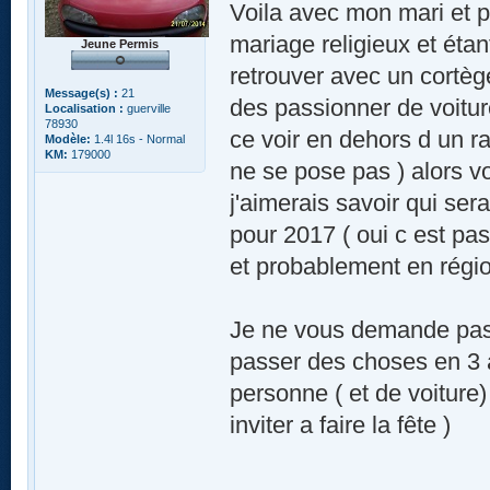
Voila avec mon mari et p
mariage religieux et étan
Jeune Permis
retrouver avec un cortège
Message(s) :
21
des passionner de voitu
Localisation :
guerville
78930
ce voir en dehors d un ra
Modèle:
1.4l 16s - Normal
KM:
179000
ne se pose pas ) alors v
j'aimerais savoir qui ser
pour 2017 ( oui c est pa
et probablement en régio
Je ne vous demande pas u
passer des choses en 3 a
personne ( et de voiture)
inviter a faire la fête )