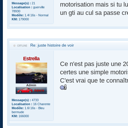
motorisation mais si tu l
Message(s) :
21
Localisation :
guerville
un gti au cul sa passe cr
78930
Modèle:
1.4l 16s - Normal
KM:
179000
Re: juste histoire de voir
Estrella
Ce n'est pas juste une 20
certes une simple motori
C'est vrai que te connaît
Admin
Message(s) :
4733
Localisation :
16 Charente
Modèle:
1.6l 16s - Bleu
bermude
KM:
166000