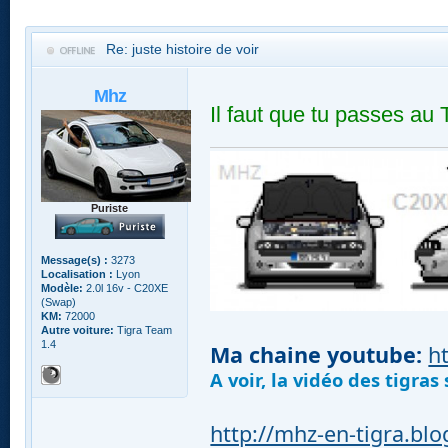
Re: juste histoire de voir
Mhz
Il faut que tu passes au 
Puriste
Message(s) :
3273
Localisation :
Lyon
Modèle:
2.0l 16v - C20XE
(Swap)
KM:
72000
Autre voiture:
Tigra Team
1.4
Ma chaine youtube:
h
A voir, la vidéo des tigra
http://mhz-en-tigra.bl