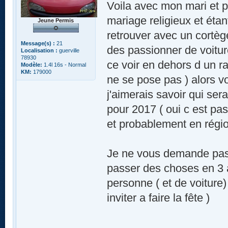
Voila avec mon mari et p
mariage religieux et étan
Jeune Permis
retrouver avec un cortège
Message(s) :
21
des passionner de voitu
Localisation :
guerville
78930
ce voir en dehors d un ra
Modèle:
1.4l 16s - Normal
KM:
179000
ne se pose pas ) alors v
j'aimerais savoir qui ser
pour 2017 ( oui c est pa
et probablement en régio
Je ne vous demande pas u
passer des choses en 3 a
personne ( et de voiture)
inviter a faire la fête )