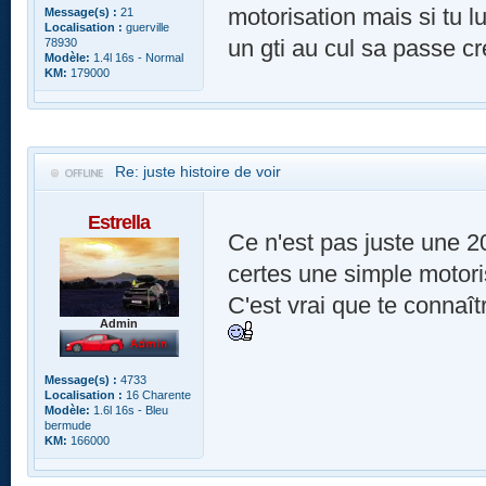
motorisation mais si tu l
Message(s) :
21
Localisation :
guerville
un gti au cul sa passe cr
78930
Modèle:
1.4l 16s - Normal
KM:
179000
Re: juste histoire de voir
Estrella
Ce n'est pas juste une 20
certes une simple motori
C'est vrai que te connaît
Admin
Message(s) :
4733
Localisation :
16 Charente
Modèle:
1.6l 16s - Bleu
bermude
KM:
166000