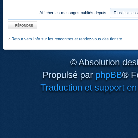
Afficher les messages publiés depuis :
Publier une
réponse
Retour vers Info sur les rencontres et rendez-vous des tigriste
© Absolution des
Propulsé par
phpBB
® F
Traduction et support en