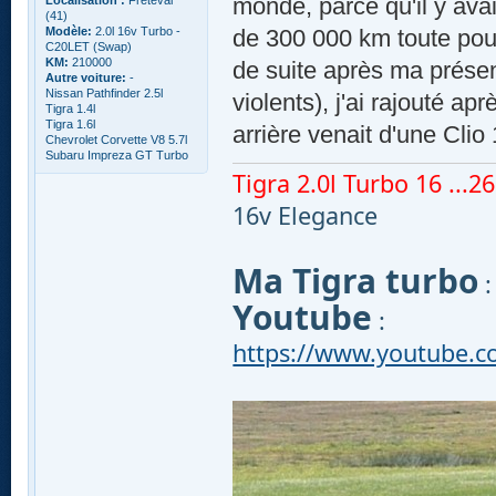
monde, parce qu'il y ava
Localisation :
Freteval
(41)
Modèle:
2.0l 16v Turbo -
de 300 000 km toute pour
C20LET (Swap)
KM:
210000
de suite après ma prése
Autre voiture:
-
Nissan Pathfinder 2.5l
violents), j'ai rajouté a
Tigra 1.4l
Tigra 1.6l
arrière venait d'une Clio
Chevrolet Corvette V8 5.7l
Subaru Impreza GT Turbo
Tigra 2.0l Turbo 16 ...260
16v Elegance
Ma Tigra turbo
Youtube
:
https://www.youtube.