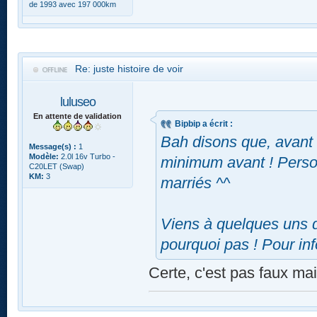
de 1993 avec 197 000km
Re: juste histoire de voir
luluseo
En attente de validation
Bipbip a écrit :
Bah disons que, avant 
Message(s) :
1
Modèle:
2.0l 16v Turbo -
minimum avant ! Perso 
C20LET (Swap)
KM:
3
marriés ^^
Viens à quelques uns d
pourquoi pas ! Pour inf
Certe, c'est pas faux ma