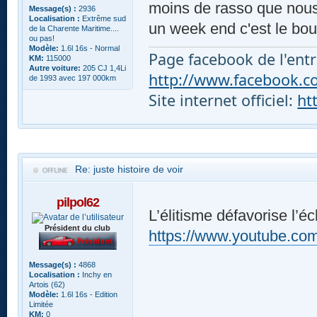
moins de rasso que nous e
Message(s) :
2936
Localisation :
Extrême sud
un week end c'est le bou
de la Charente Maritime....
ou pas!
Modèle:
1.6l 16s - Normal
Page facebook de l'entr
KM:
115000
Autre voiture:
205 CJ 1,4Li
http://www.facebook.com
de 1993 avec 197 000km
Site internet officiel:
ht
Re: juste histoire de voir
pilpol62
L’élitisme défavorise l’é
Président du club
https://www.youtube.
Message(s) :
4868
Localisation :
Inchy en
Artois (62)
Modèle:
1.6l 16s - Edition
Limitée
KM:
0