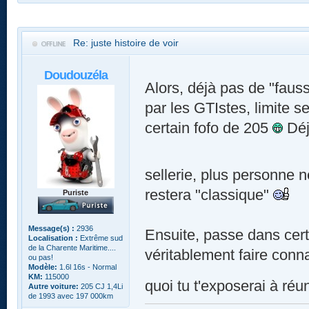
Re: juste histoire de voir
Doudouzéla
Alors, déjà pas de "fauss
par les GTIstes, limite s
certain fofo de 205
Déj
sellerie, plus personne 
restera "classique"
Puriste
Message(s) :
2936
Ensuite, passe dans cert
Localisation :
Extrême sud
de la Charente Maritime....
véritablement faire conn
ou pas!
Modèle:
1.6l 16s - Normal
KM:
115000
quoi tu t'exposerai à réuni
Autre voiture:
205 CJ 1,4Li
de 1993 avec 197 000km