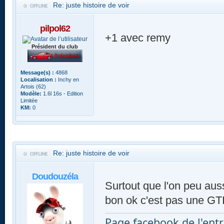
Re: juste histoire de voir
pilpol62
+1 avec remy
Président du club
Message(s) :
4868
Localisation :
Inchy en
Artois (62)
Modèle:
1.6l 16s - Edition
Limitée
KM:
0
Re: juste histoire de voir
Doudouzéla
Surtout que l'on peu aussi
bon ok c'est pas une GT
Page facebook de l'entr