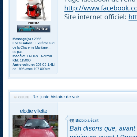
http://www.facebook.com
Site internet officiel:
ht
Puriste
Message(s) :
2936
Localisation :
Extrême sud
de la Charente Maritime....
ou pas!
Modèle:
1.6l 16s - Normal
KM:
115000
Autre voiture:
205 CJ 1,4Li
de 1993 avec 197 000km
Re: juste histoire de voir
elodie villette
Bipbip a écrit :
Bah disons que, avant 