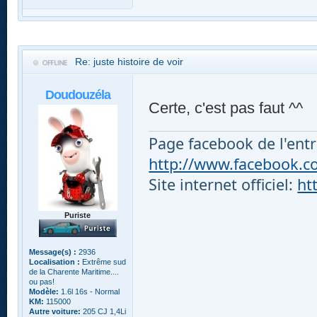
Re: juste histoire de voir
Doudouzéla
Certe, c'est pas faut ^^
Page facebook de l'entr
http://www.facebook.com
Site internet officiel:
ht
Puriste
Message(s) :
2936
Localisation :
Extrême sud
de la Charente Maritime....
ou pas!
Modèle:
1.6l 16s - Normal
KM:
115000
Autre voiture:
205 CJ 1,4Li