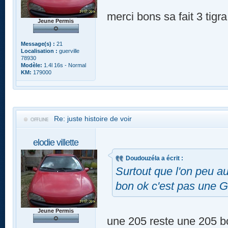
merci bons sa fait 3 tigr
Jeune Permis
Message(s) :
21
Localisation :
guerville
78930
Modèle:
1.4l 16s - Normal
KM:
179000
Re: juste histoire de voir
elodie villette
Doudouzéla a écrit :
Surtout que l'on peu aus
bon ok c'est pas une 
Jeune Permis
une 205 reste une 205 bo