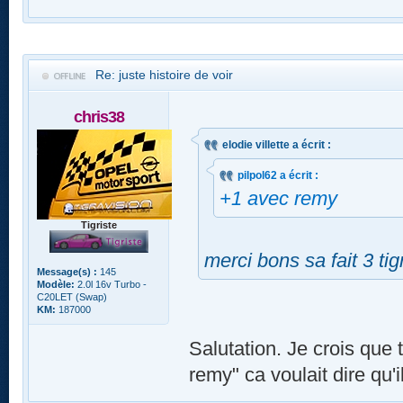
Re: juste histoire de voir
chris38
elodie villette a écrit :
pilpol62 a écrit :
+1 avec remy
Tigriste
merci bons sa fait 3 ti
Message(s) :
145
Modèle:
2.0l 16v Turbo -
C20LET (Swap)
KM:
187000
Salutation. Je crois que 
remy" ca voulait dire qu'