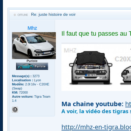
Re: juste histoire de voir
Mhz
Il faut que tu passes au 
Puriste
Message(s) :
3273
Localisation :
Lyon
Modèle:
2.0l 16v - C20XE
(Swap)
KM:
72000
Autre voiture:
Tigra Team
1.4
Ma chaine youtube:
h
A voir, la vidéo des tigra
http://mhz-en-tigra.bl