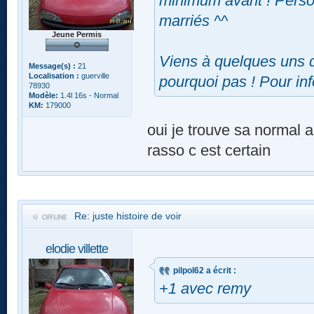
minimum avant ! Perso 
marriés ^^
Jeune Permis
Viens à quelques uns d
Message(s) :
21
Localisation :
guerville
pourquoi pas ! Pour inf
78930
Modèle:
1.4l 16s - Normal
KM:
179000
oui je trouve sa normal a
rasso c est certain
Re: juste histoire de voir
elodie villette
pilpol62 a écrit :
+1 avec remy