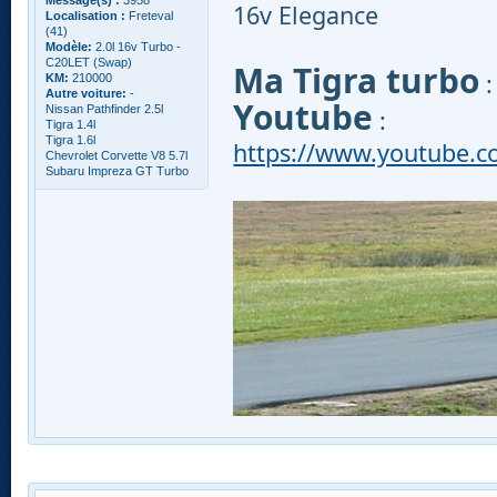
16v Elegance
Localisation :
Freteval
(41)
Modèle:
2.0l 16v Turbo -
C20LET (Swap)
Ma Tigra turbo
KM:
210000
Autre voiture:
-
Youtube
Nissan Pathfinder 2.5l
:
Tigra 1.4l
Tigra 1.6l
https://www.youtube.
Chevrolet Corvette V8 5.7l
Subaru Impreza GT Turbo