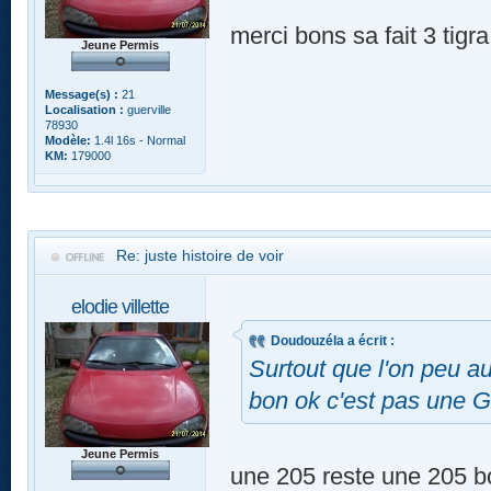
merci bons sa fait 3 tigr
Jeune Permis
Message(s) :
21
Localisation :
guerville
78930
Modèle:
1.4l 16s - Normal
KM:
179000
Re: juste histoire de voir
elodie villette
Doudouzéla a écrit :
Surtout que l'on peu aus
bon ok c'est pas une 
Jeune Permis
une 205 reste une 205 bo