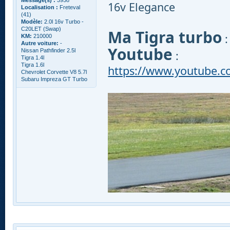
16v Elegance
Localisation :
Freteval
(41)
Modèle:
2.0l 16v Turbo -
C20LET (Swap)
Ma Tigra turbo
KM:
210000
Autre voiture:
-
Youtube
Nissan Pathfinder 2.5l
:
Tigra 1.4l
Tigra 1.6l
https://www.youtube.
Chevrolet Corvette V8 5.7l
Subaru Impreza GT Turbo