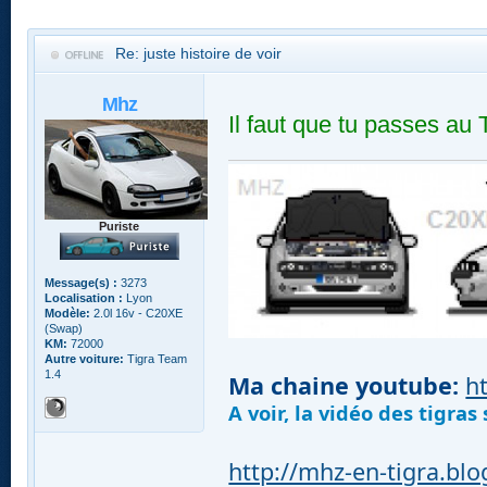
Re: juste histoire de voir
Mhz
Il faut que tu passes au 
Puriste
Message(s) :
3273
Localisation :
Lyon
Modèle:
2.0l 16v - C20XE
(Swap)
KM:
72000
Autre voiture:
Tigra Team
1.4
Ma chaine youtube:
h
A voir, la vidéo des tigra
http://mhz-en-tigra.bl