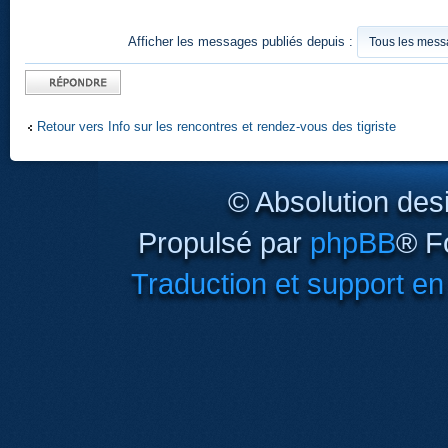
Afficher les messages publiés depuis :
Publier une
réponse
Retour vers Info sur les rencontres et rendez-vous des tigriste
© Absolution des
Propulsé par
phpBB
® F
Traduction et support en