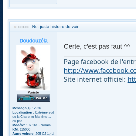
Re: juste histoire de voir
Doudouzéla
Certe, c'est pas faut ^^
Page facebook de l'entr
http://www.facebook.com
Site internet officiel:
ht
Puriste
Message(s) :
2936
Localisation :
Extrême sud
de la Charente Maritime....
ou pas!
Modèle:
1.6l 16s - Normal
KM:
115000
Autre voiture:
205 CJ 1,4Li