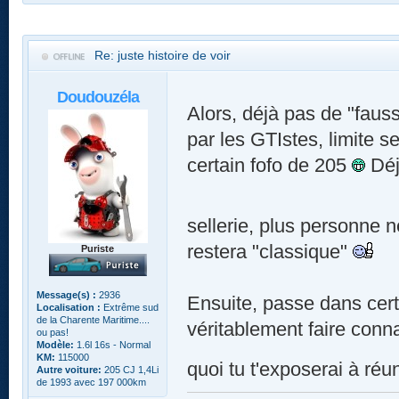
Re: juste histoire de voir
Doudouzéla
Alors, déjà pas de "fauss
par les GTIstes, limite s
certain fofo de 205
Déj
sellerie, plus personne 
restera "classique"
Puriste
Message(s) :
2936
Ensuite, passe dans cert
Localisation :
Extrême sud
de la Charente Maritime....
véritablement faire conn
ou pas!
Modèle:
1.6l 16s - Normal
KM:
115000
quoi tu t'exposerai à réuni
Autre voiture:
205 CJ 1,4Li
de 1993 avec 197 000km