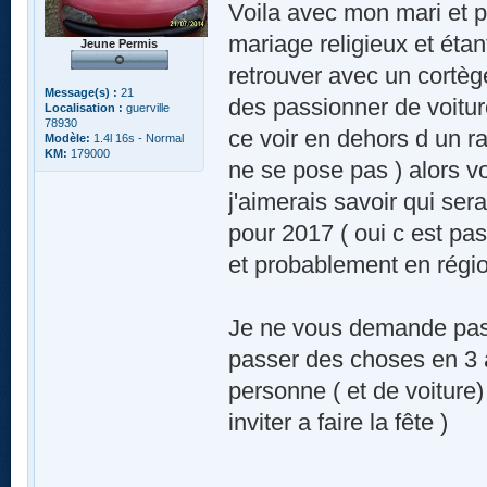
Voila avec mon mari et p
mariage religieux et étan
Jeune Permis
retrouver avec un cortège
Message(s) :
21
des passionner de voitu
Localisation :
guerville
78930
ce voir en dehors d un ra
Modèle:
1.4l 16s - Normal
KM:
179000
ne se pose pas ) alors v
j'aimerais savoir qui ser
pour 2017 ( oui c est pa
et probablement en régio
Je ne vous demande pas u
passer des choses en 3 a
personne ( et de voiture)
inviter a faire la fête )