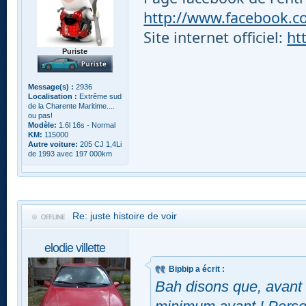
http://www.facebook.com
Site internet officiel:
ht
Puriste
Message(s) :
2936
Localisation :
Extrême sud
de la Charente Maritime....
ou pas!
Modèle:
1.6l 16s - Normal
KM:
115000
Autre voiture:
205 CJ 1,4Li
de 1993 avec 197 000km
Re: juste histoire de voir
elodie villette
Bipbip a écrit :
Bah disons que, avant 