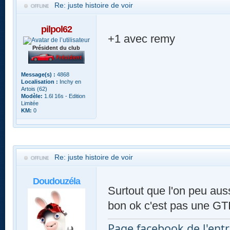
Re: juste histoire de voir
pilpol62
+1 avec remy
Président du club
Message(s) :
4868
Localisation :
Inchy en
Artois (62)
Modèle:
1.6l 16s - Edition
Limitée
KM:
0
Re: juste histoire de voir
Doudouzéla
Surtout que l'on peu aussi
bon ok c'est pas une GT
Page facebook de l'entr