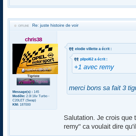
Re: juste histoire de voir
chris38
elodie villette a écrit :
pilpol62 a écrit :
+1 avec remy
Tigriste
merci bons sa fait 3 ti
Message(s) :
145
Modèle:
2.0l 16v Turbo -
C20LET (Swap)
KM:
187000
Salutation. Je crois que 
remy" ca voulait dire qu'