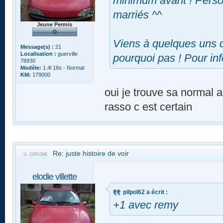
minimum avant ! Perso 
marriés ^^
Jeune Permis
Viens à quelques uns d
Message(s) :
21
Localisation :
guerville
pourquoi pas ! Pour inf
78930
Modèle:
1.4l 16s - Normal
KM:
179000
oui je trouve sa normal a
rasso c est certain
Re: juste histoire de voir
elodie villette
pilpol62 a écrit :
+1 avec remy