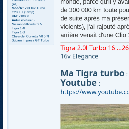
monde, parce qu'il y ava
Localisation :
Freteval
(41)
Modèle:
2.0l 16v Turbo -
de 300 000 km toute pour
C20LET (Swap)
KM:
210000
de suite après ma prése
Autre voiture:
-
Nissan Pathfinder 2.5l
violents), j'ai rajouté a
Tigra 1.4l
Tigra 1.6l
arrière venait d'une Clio
Chevrolet Corvette V8 5.7l
Subaru Impreza GT Turbo
Tigra 2.0l Turbo 16 ...260
16v Elegance
Ma Tigra turbo
Youtube
:
https://www.youtube.