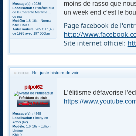
moins de rasso que nous e
Message(s) :
2936
Localisation :
Extrême sud
un week end c'est le bou
de la Charente Maritime....
ou pas!
Modèle:
1.6l 16s - Normal
Page facebook de l'entr
KM:
115000
Autre voiture:
205 CJ 1,4Li
http://www.facebook.com
de 1993 avec 197 000km
Site internet officiel:
ht
Re: juste histoire de voir
pilpol62
L’élitisme défavorise l’é
Président du club
https://www.youtube.
Message(s) :
4868
Localisation :
Inchy en
Artois (62)
Modèle:
1.6l 16s - Edition
Limitée
KM:
0