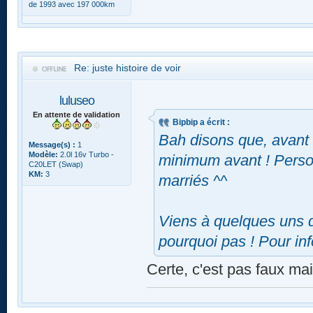
de 1993 avec 197 000km
Re: juste histoire de voir
luluseo
En attente de validation
Bipbip a écrit :
Bah disons que, avant 
Message(s) :
1
Modèle:
2.0l 16v Turbo -
minimum avant ! Perso 
C20LET (Swap)
KM:
3
marriés ^^
Viens à quelques uns d
pourquoi pas ! Pour inf
Certe, c'est pas faux ma