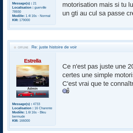
motorisation mais si tu l
Message(s) :
21
Localisation :
guerville
un gti au cul sa passe cr
78930
Modèle:
1.4l 16s - Normal
KM:
179000
Re: juste histoire de voir
Estrella
Ce n'est pas juste une 20
certes une simple motori
C'est vrai que te connaît
Admin
Message(s) :
4733
Localisation :
16 Charente
Modèle:
1.6l 16s - Bleu
bermude
KM:
166000